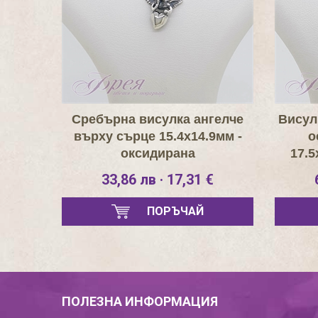
Сребърна висулка ангелче
Висул
върху сърце 15.4х14.9мм -
о
оксидирана
17.5
33,86 лв · 17,31 €
ПОРЪЧАЙ
ПОЛЕЗНА ИНФОРМАЦИЯ