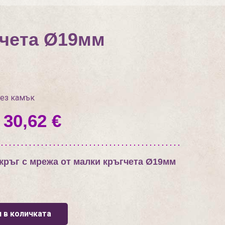
гчета Ø19мм
без камък
 30,62 €
кръг с мрежа от малки кръгчета Ø19мм
 в количката