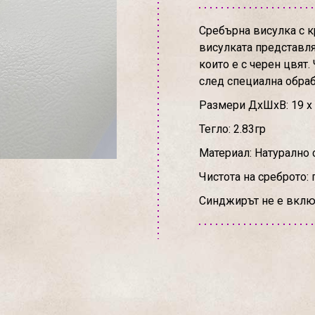
Сребърна висулка с к
висулката представля
които е с черен цвят.
след специална обраб
Размери ДхШхВ: 19 х
Тегло: 2.83гр
Материал: Натурално 
Чистота на среброто: 
Синджирът не е вклю