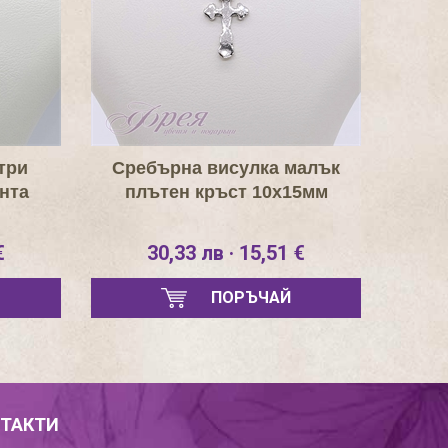
три
Сребърна висулка малък
нта
плътен кръст 10х15мм
€
30,33 лв · 15,51 €
ПОРЪЧАЙ
ТАКТИ