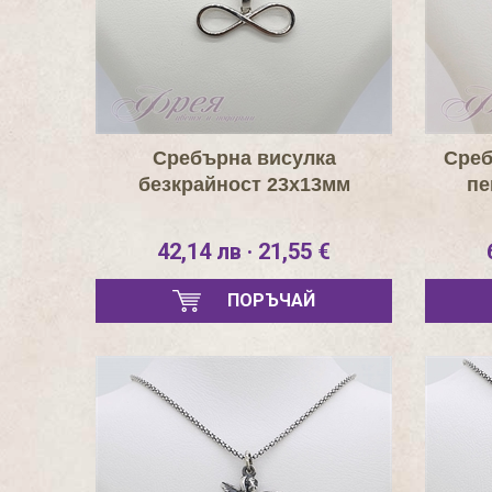
Сребърна висулка
Среб
безкрайност 23х13мм
пе
42,14 лв · 21,55 €
ПОРЪЧАЙ