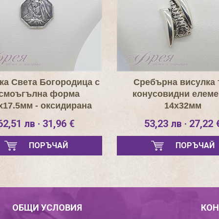
ка Света Богородица с
Сребърна висулка 
смоъгълна форма
конусовидни елеме
х17.5мм - оксидирана
14х32мм
62,51 лв · 31,96 €
53,23 лв · 27,22 
ПОРЪЧАЙ
ПОРЪЧАЙ
ОБЩИ УСЛОВИЯ
КОН