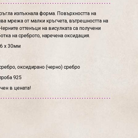
ръгла изпъкнала форма. Повърхността на
ва мрежа от малки кръгчета, вътрешността на
 Черните оттенъци на висулката са получени
отка на среброто, наречена оксидация.
 6 х 30мм
сребро, оксидирано (черно) сребро
проба 925
чен в цената!