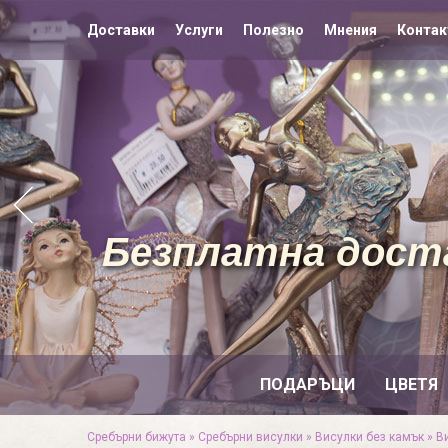
Доставки
Услуги
Полезно
Мнения
Контак
Безплатна доста
ПОДАРЪЦИ
ЦВЕТЯ
Сребърни бижута
»
Сребърни висулки
»
Висулки без камък
»
В