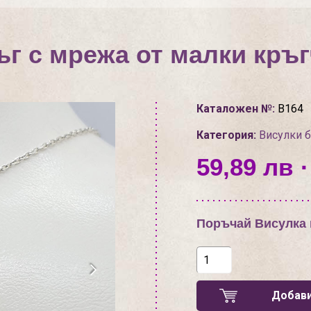
ъг с мрежа от малки кръ
Каталожен №:
В164
Категория:
Висулки 
59,89 лв ·
Поръчай Висулка 
Добави