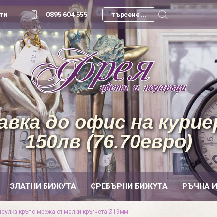
ти
0895 604 655
вка до офис на куриер
150лв (76.70евро)
ЗЛАТНИ БИЖУТА
СРЕБЪРНИ БИЖУТА
РЪЧНА 
исулка кръг с мрежа от малки кръгчета Ø19мм