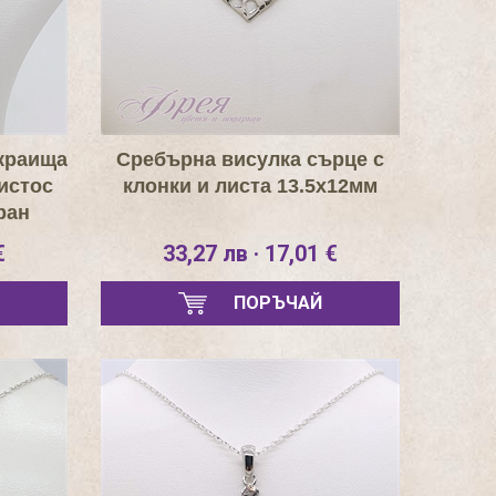
краища
Сребърна висулка сърце с
истос
клонки и листа 13.5х12мм
ран
€
33,27 лв · 17,01 €
ПОРЪЧАЙ