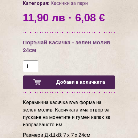
Категория:
Касички за пари
11,90 лв · 6,08 €
Поръчай Касичка - зелен молив
24см
Добави в количката
Керамична касичка във форма на
зелен молив. Касичката има отвор за
пускане на монетите и гумен капак за
изпразването им.
Размери ДхШхВ: 7 х 7 х 24см