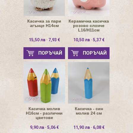
Касичка за пари
Керамична касичка
агънце Н14см
розово слонче
L16/H11см
15,50 лв · 7,93 €
10,50 лв · 5,37 €
ПОРЪЧАЙ
ПОРЪЧАЙ
Касичка молив
Касичка - син
Н16см - различни
молив 24 см
цветове
9,90 лв · 5,06 €
11,90 лв · 6,08 €