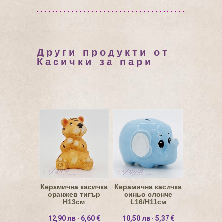
Други продукти от
Касички за пари
Керамична касичка
Керамична касичка
оранжев тигър
синьо слонче
Н13см
L16/H11см
12,90 лв · 6,60 €
10,50 лв · 5,37 €