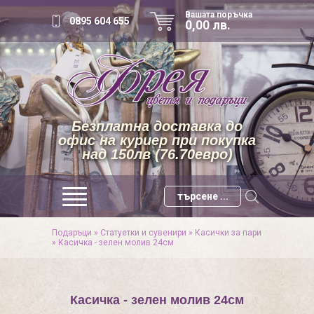
Вашата поръчка
0895 604 655
0,00 лв.
Безплатна доставка до
офис на куриер при покупка
над 150лв (76.70евро)
Подаръци
»
Статуетки и сувенири
»
Касички за пари
»
Касичка - зелен молив 24см
Касичка - зелен молив 24см