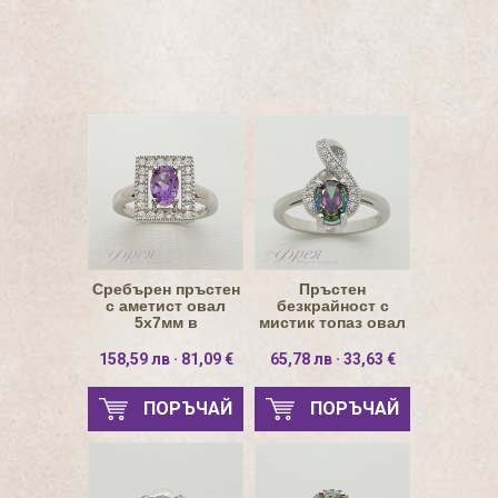
Сребърен пръстен
Пръстен
с аметист овал
безкрайност с
5х7мм в
мистик топаз овал
правоъгълник
7х5мм и циркони
158,59 лв · 81,09 €
65,78 лв · 33,63 €
ПОРЪЧАЙ
ПОРЪЧАЙ