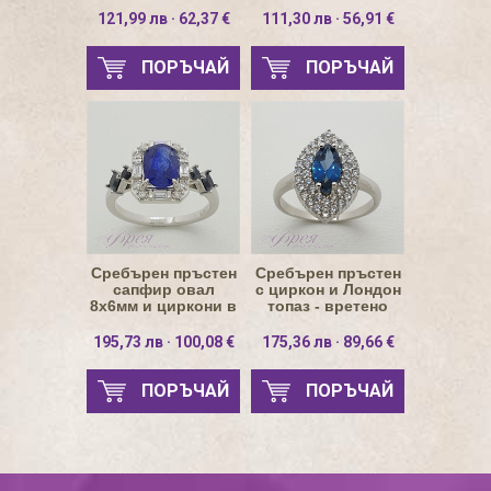
121,99 лв · 62,37 €
111,30 лв · 56,91 €
ПОРЪЧАЙ
ПОРЪЧАЙ
Сребърен пръстен
Сребърен пръстен
сапфир овал
с циркон и Лондон
8х6мм и циркони в
топаз - вретено
правоъгълник
5х10мм
195,73 лв · 100,08 €
175,36 лв · 89,66 €
ПОРЪЧАЙ
ПОРЪЧАЙ