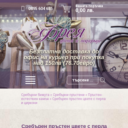
Вашата поръчка
0895 604 655
0,00 лв.
Безплатна доставка до
офис на куриер при покупка
над 150лв (76.70евро)
Сребърни бижута
»
Сребърни пръстени
»
Пръстен-
естествен камък
»
Сребърен пръстен цвете с перла
и циркони
Сребърен пръстен цвете с перла