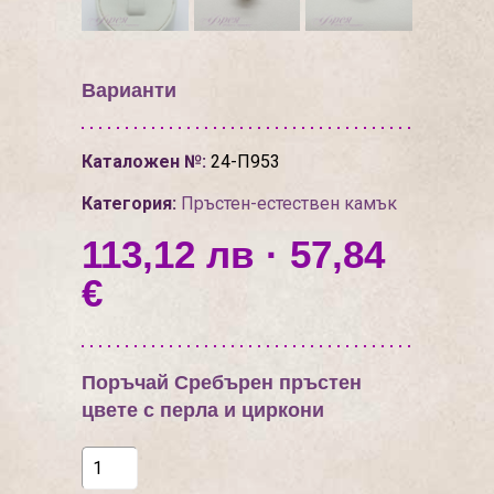
Варианти
Каталожен №:
24-П953
Категория:
Пръстен-естествен камък
113,12 лв · 57,84
€
Поръчай Сребърен пръстен
цвете с перла и циркони