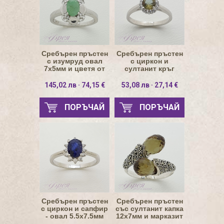
Сребърен пръстен
Сребърен пръстен
с изумруд овал
с циркон и
7х5мм и цветя от
султанит кръг
циркони
Ø5мм
145,02 лв · 74,15 €
53,08 лв · 27,14 €
ПОРЪЧАЙ
ПОРЪЧАЙ
Сребърен пръстен
Сребърен пръстен
с циркон и сапфир
със султанит капка
- овал 5.5х7.5мм
12х7мм и марказит