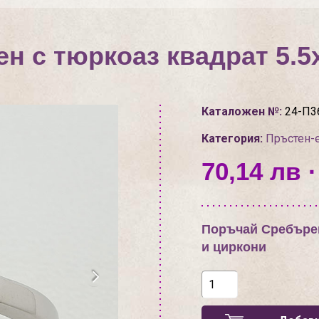
н с тюркоаз квадрат 5.5
Каталожен №:
24-П3
Категория:
Пръстен-
70,14 лв ·
Поръчай Сребърен
и циркони