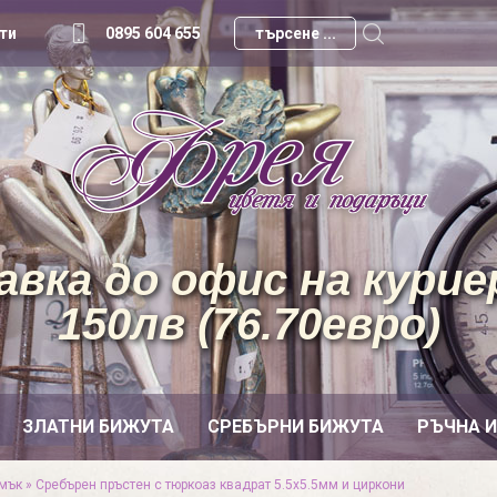
ти
0895 604 655
вка до офис на куриер
150лв (76.70евро)
ЗЛАТНИ БИЖУТА
СРЕБЪРНИ БИЖУТА
РЪЧНА 
амък
»
Сребърен пръстен с тюркоаз квадрат 5.5х5.5мм и циркони