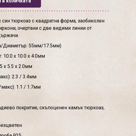
 в количката
 син тюркоаз с квадратна форма, заобиколен
иркони, очертани с две видими линии от
държачи.
а/Диаметър: 55мм/17.5мм)
10.0 х 10.0 х 4.0мм
 х 5.5 х 2.0мм
кс): 2.3 / 3.4мм
макс): 1.1 / 1.7мм
одиево покритие, скъпоценен камък тюркоаз,
 безцветен
проба 925