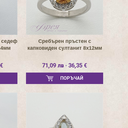
 седеф
Сребърен пръстен с
14мм
капковиден султанит 8х12мм
 €
71,09 лв · 36,35 €
ПОРЪЧАЙ