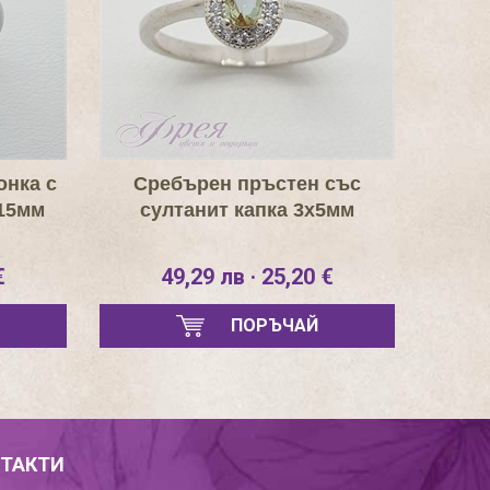
онка с
Сребърен пръстен със
х15мм
султанит капка 3х5мм
€
49,29 лв · 25,20 €
ПОРЪЧАЙ
ТАКТИ