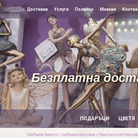
Доставки
Услуги
Полезно
Мнения
Контак
Безплатна доста
ПОДАРЪЦИ
ЦВЕТЯ
Сребърни бижута
»
Сребърни пръстени
»
Пръстен-естествен к