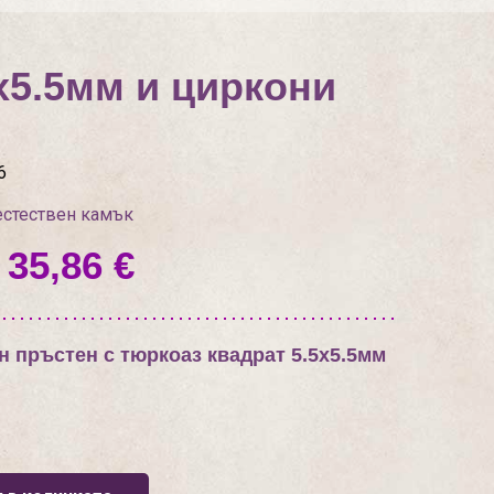
х5.5мм и циркони
6
естествен камък
 35,86 €
 пръстен с тюркоаз квадрат 5.5х5.5мм