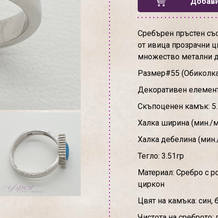
Добави
Сребърен пръстен със
от ивица прозрачни ц
множество метални 
Размер#55 (Обиколк
Декоративен елемент: 
Скъпоценен камък: 5.5
Халка ширина (мин./ма
Халка дебелина (мин./
Тегло: 3.51гр
Материал: Сребро с р
циркон
Цвят на камъка: син,
Чистота на среброто: 