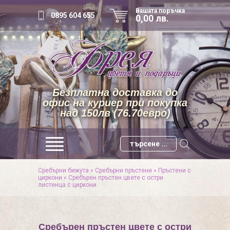
Вашата поръчка
0895 604 655
0,00 лв.
Безплатна доставка до
офис на куриер при покупка
над 150лв (76.70евро)
Сребърни бижута
»
Сребърни пръстени
»
Пръстени с
циркони
»
Сребърен пръстен цвете с остри
листенца с циркони
Сребърен пръстен цвете с остри