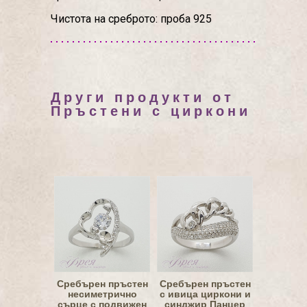
Чистота на среброто: проба 925
Други продукти от
Пръстени с циркони
Сребърен пръстен
Сребърен пръстен
несиметрично
с ивица циркони и
сърце с подвижен
синджир Панцер