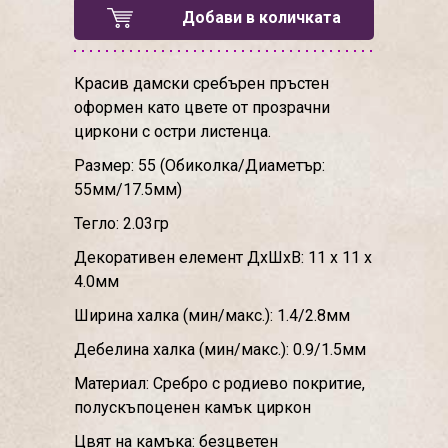
Добави в количката
Красив дамски сребърен пръстен
оформен като цвете от прозрачни
циркони с остри листенца.
Размер: 55 (Обиколка/Диаметър:
55мм/17.5мм)
Тегло: 2.03гр
Декоративен елемент ДхШхВ: 11 х 11 х
4.0мм
Ширина халка (мин/макс.): 1.4/2.8мм
Дебелина халка (мин/макс.): 0.9/1.5мм
Материал: Сребро с родиево покритие,
полускъпоценен камък циркон
Цвят на камъка: безцветен