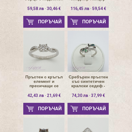
циркон кръг 4.5мм
59,58 лв · 30,46 €
116,45 лв · 59,54 €
ПОРЪЧАЙ
ПОРЪЧАЙ
Пръстен с кръгъл
Сребърен пръстен
елемент и
със синтетичен
пресичащи се
кралски седеф -
линии с циркони
панделка
42,43 лв · 21,69 €
74,30 лв · 37,99 €
ПОРЪЧАЙ
ПОРЪЧАЙ