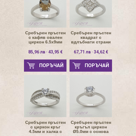
Сребърен пръстен
Сребърен пръстен
с кафяв овален
квадрат с
циркон 6.5х9мм
вдлъбнати страни
и циркони
85,96 лв · 43,95 €
67,71 лв · 34,62 €
ПОРЪЧАЙ
ПОРЪЧАЙ
Сребърен пръстен
Сребърен пръстен
с циркон кръг
кръгъл циркон
4.5мм и халка с
Ø5.0мм с основа