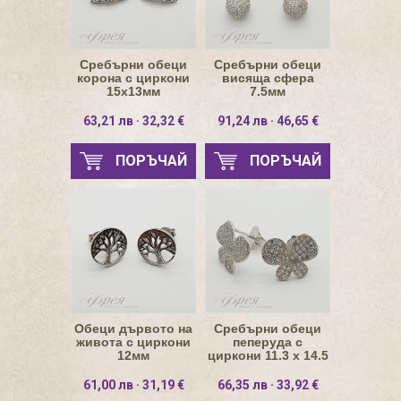
Сребърни обеци
Сребърни обеци
корона с циркони
висяща сфера
15х13мм
7.5мм
63,21 лв · 32,32 €
91,24 лв · 46,65 €
ПОРЪЧАЙ
ПОРЪЧАЙ
Обеци дървото на
Сребърни обеци
живота с циркони
пеперуда с
12мм
циркони 11.3 х 14.5
мм
61,00 лв · 31,19 €
66,35 лв · 33,92 €