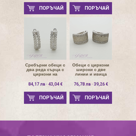
ПОРЪЧАЙ
ПОРЪЧАЙ
Сребърни обеци с
Обеци с циркони
два реда сърца с
широки с две
циркони на
линии и ивица
разстояние 5х14мм
инокс 9.5х15мм
84,17 лв · 43,04 €
76,78 лв · 39,26 €
ПОРЪЧАЙ
ПОРЪЧАЙ