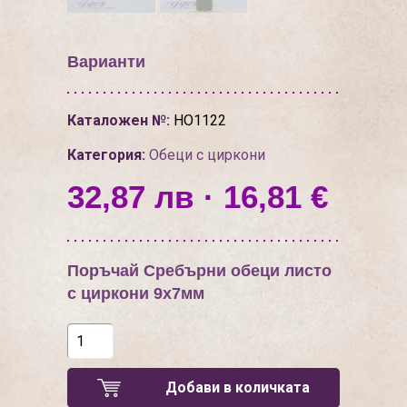
Варианти
Каталожен №:
НО1122
Категория:
Обеци с циркони
32,87 лв · 16,81 €
Поръчай Сребърни обеци листо
с циркони 9х7мм
Добави в количката