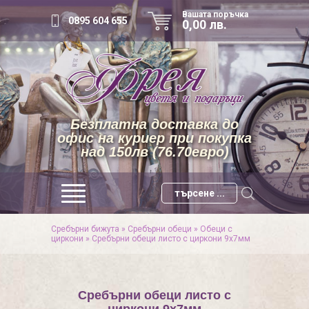
Вашата поръчка
0895 604 655
0,00 лв.
Безплатна доставка до
офис на куриер при покупка
над 150лв (76.70евро)
Сребърни бижута
»
Сребърни обеци
»
Обеци с
циркони
»
Сребърни обеци листо с циркони 9х7мм
Сребърни обеци листо с