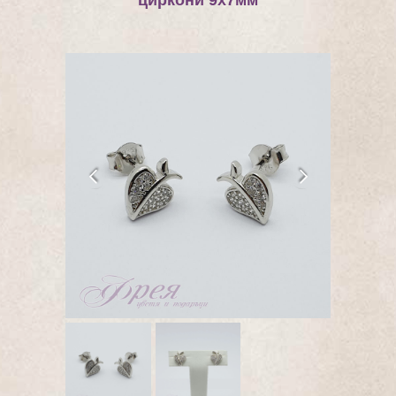
циркони 9х7мм