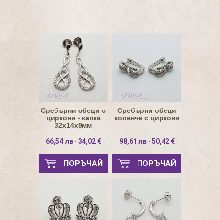
Сребърни обеци с
Сребърни обеци
циркони - капка
коланче с циркони
32х14х9мм
66,54 лв · 34,02 €
98,61 лв · 50,42 €
ПОРЪЧАЙ
ПОРЪЧАЙ