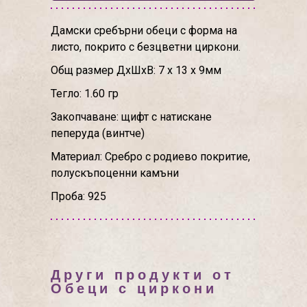
Дамски сребърни обеци с форма на
листо, покрито с безцветни циркони.
Общ размер ДхШхВ: 7 х 13 х 9мм
Тегло: 1.60 гр
Закопчаване: щифт с натискане
пеперуда (винтче)
Материал: Сребро с родиево покритие,
полускъпоценни камъни
Проба: 925
Други продукти от
Обеци с циркони