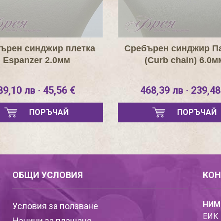
ърен синджир плетка
Сребърен синджир П
Espanzer 2.0мм
(Curb chain) 6.0м
89,10 лв · 45,56 €
468,39 лв · 239,48
ПОРЪЧАЙ
ПОРЪЧАЙ
ОБЩИ УСЛОВИЯ
КОН
НИМ
Условия за ползване
ЕИК 
Начини за плащане