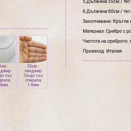
5.Дължина 55см / тегл
6.Дължина 60см / тегл
Закопчаване: Кръгла 
Материал: Сребро с р
Чистота на среброто: 
Произход: Италия
0см -
55см -
нджир
синджир
до със
Тондо със
ирала
спирала
.0мм
1.0мм