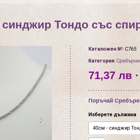
синджир Тондо със спи
Каталожен №:
С765
Категория:
Сребърни
71,37 лв ·
Поръчай Сребърен
Изберете дължина