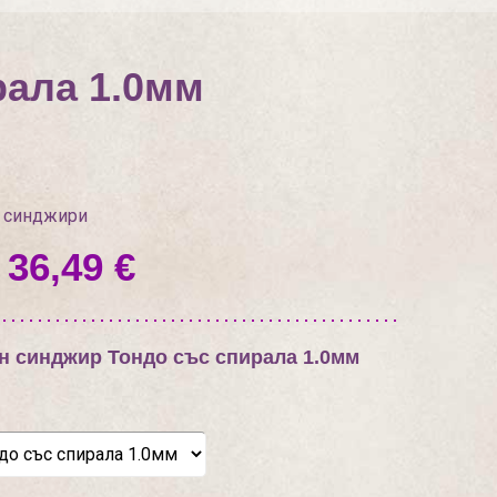
рала 1.0мм
 синджири
 36,49 €
 синджир Тондо със спирала 1.0мм