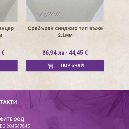
анцер
Сребърен синджир тип въже
м
2.1мм
 €
86,94 лв · 44,45 €
ПОРЪЧАЙ
ТАКТИ
ФИТЕ ООД
BG 204547645