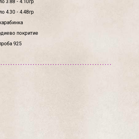
о 3.88 - 4.10гр
о 4.30 - 4.48гр
карабинка
одиево покритие
проба 925