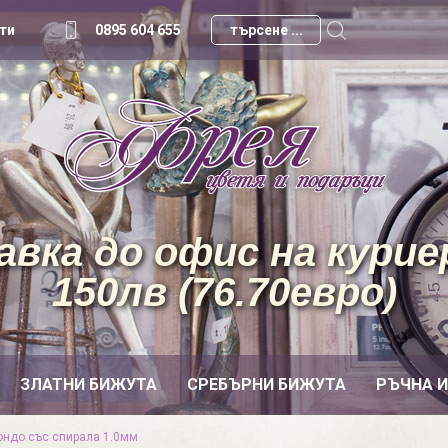
ти
0895 604 655
вка до офис на куриер
150лв (76.70евро)
ЗЛАТНИ БИЖУТА
СРЕБЪРНИ БИЖУТА
РЪЧНА 
ондо със спирала 1.0мм