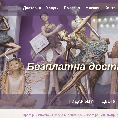
Доставки
Услуги
Полезно
Мнения
Контак
Безплатна доста
ПОДАРЪЦИ
ЦВЕТЯ
Сребърни бижута
»
Сребърни синджири
»
Сребърен синджир Т