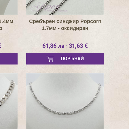
1.4мм
Сребърен синджир Popcorn
о
1.7мм - оксидиран
€
61,86 лв · 31,63 €
ПОРЪЧАЙ