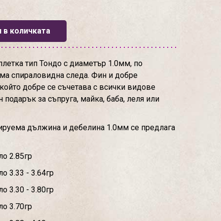
 в количката
летка тип Тондо с диаметър 1.0мм, по
ма спираловидна следа. Фин и добре
който добре се съчетава с всички видове
 подарък за съпруга, майка, баба, леля или
ируема дължина и дебелина 1.0мм се предлага
ло 2.85гр
о 3.33 - 3.64гр
о 3.30 - 3.80гр
ло 3.70гр