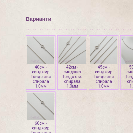
Варианти
40см -
42см -
45см -
5
синджир
синджир
синджир
си
Тондо със
Тондо със
Тондо със
Тон
спирала
спирала
спирала
сп
1.0мм
1.0мм
1.0мм
1
60см -
синджир
Тондо със