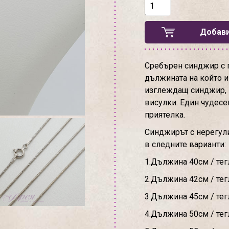
Добави
Сребърен синджир с п
дължината на който и
изглеждащ синджир, 
висулки. Един чудесен
приятелка.
Синджирът с нерегул
в следните варианти:
1.Дължина 40см / тег
2.Дължина 42см / тегл
3.Дължина 45см / тегл
4.Дължина 50см / тег