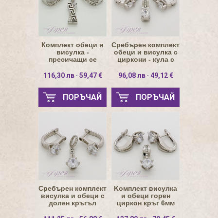
Комплект обеци и
Сребърен комплект
висулка -
обеци и висулка с
пресичащи се
циркони - кула с
лента Версаче и
циркон в основата
лента циркони
116,30 лв · 59,47 €
96,08 лв · 49,12 €
ПОРЪЧАЙ
ПОРЪЧАЙ
Сребърен комплект
Kомплект висулка
висулка и обеци с
и обеци горен
долен кръгъл
циркон кръг 6мм
циркон 6мм