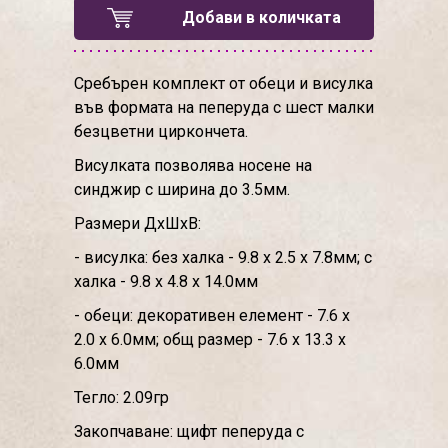
Добави в количката
Сребърен комплект от обеци и висулка
във формата на пеперуда с шест малки
безцветни циркончета.
Висулката позволява носене на
синджир с ширина до 3.5мм.
Размери ДхШхВ:
- висулка: без халка - 9.8 х 2.5 х 7.8мм; с
халка - 9.8 х 4.8 х 14.0мм
- обеци: декоративен елемент - 7.6 х
2.0 х 6.0мм; общ размер - 7.6 х 13.3 х
6.0мм
Тегло: 2.09гр
Закопчаване: щифт пеперуда с