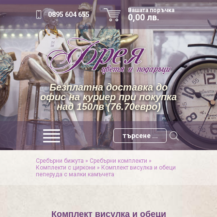
Вашата поръчка
0895 604 655
0,00 лв.
Безплатна доставка до
офис на куриер при покупка
над 150лв (76.70евро)
Сребърни бижута
»
Сребърни комплекти
»
Комплекти с циркони
»
Комплект висулка и обеци
пеперуда с малки камъчета
Комплект висулка и обеци