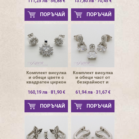
111,25 лв · 56,88 €
137,80 лв · 70,45 €
ПОРЪЧАЙ
ПОРЪЧАЙ
Комплект висулка
Комплект висулка
и обеци цвете с
и обеци част от
квадратен циркон
безкрайност и
овален камък
160,19 лв · 81,90 €
61,94 лв · 31,67 €
ПОРЪЧАЙ
ПОРЪЧАЙ