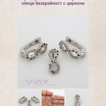
обеци безкрайност с циркони