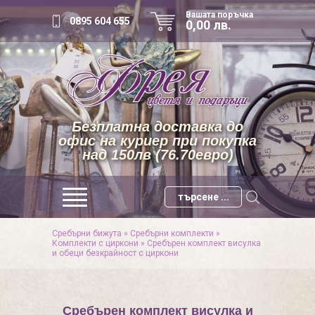
Вашата поръчка
0895 604 655
0,00 лв.
Безплатна доставка до
офис на куриер при покупка
над 150лв (76.70евро)
Сребърни бижута
»
Сребърни комплекти
»
Комплекти с циркони
»
Сребърен комплект висулка
и обеци безкрайност с циркони
Сребърен комплект висулка и