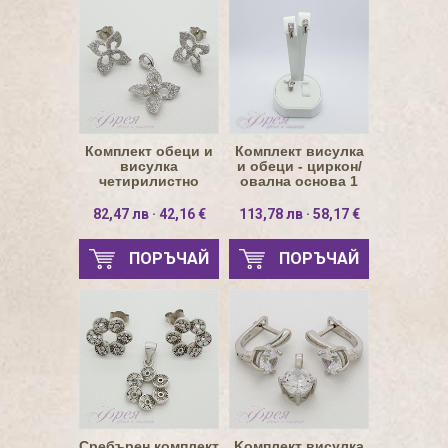
Комплект обеци и
Комплект висулка
висулка
и обеци - циркон/
четирилистно
овална основа 1
цвете с циркони
82,47 лв · 42,16 €
113,78 лв · 58,17 €
ПОРЪЧАЙ
ПОРЪЧАЙ
Сребърен комплект
Kомплект висулка