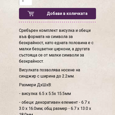
Добави в количката
Сребърен комплект висулка и обеци
във формата на символа за
безкрайност, като едната половина е с
малки безцветни циркони, а другата
състояща се от малки символи за
безкрайност.
Висулката позволява носене на
синджир с ширина до 2.2мм.
Размери ДхШхВ:
- висулка: 6.5 х 5.5х 15.5мм
- обеци: декоративен елемент - 6.7 х
3.0 х 16.0мм; общ размер - 6.7 х 13.0 х
18.0мм