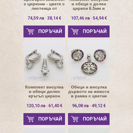
с циркони - цвете с
и обеци с долен
листенца от
циркон 6.5мм и
кръгове
кръгла основа
74,59 лв · 38,14 €
107,46 лв · 54,94 €
ПОРЪЧАЙ
ПОРЪЧАЙ
Комплект висулка
Обеци и висулка
и обеци долен
дървото на живота
кръгъл циркон
в рамка с цветни
камъни
120,10 лв · 61,40 €
96,08 лв · 49,12 €
ПОРЪЧАЙ
ПОРЪЧАЙ