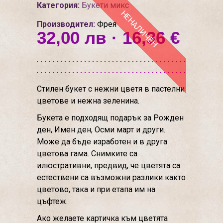
Категория:
Букети микс
НЕНАЛИЧЕН
Производител:
Фрея
32,00 лв · 16,36 €
Стилен букет с нежни цветя в пастелни
цветове и нежна зеленина.
Букета е подходящ подарък за Рожден
ден, Имен ден, Осми март и други.
Може да бъде изработен и в друга
цветова гама. Снимките са
илюстративни, предвид, че цветята са
естествени са възможни разлики както
цветово, така и при етапа им на
цъфтеж.
Ако желаете картичка към цветята