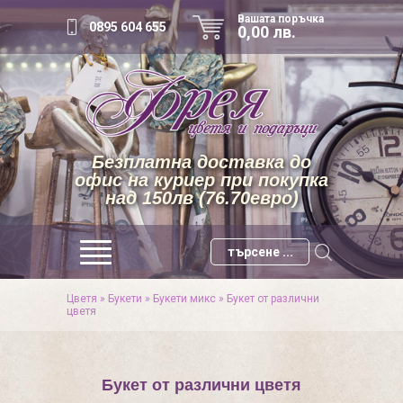
Вашата поръчка
0895 604 655
0,00 лв.
Безплатна доставка до
офис на куриер при покупка
над 150лв (76.70евро)
Цветя
»
Букети
»
Букети микс
»
Букет от различни
цветя
Букет от различни цветя