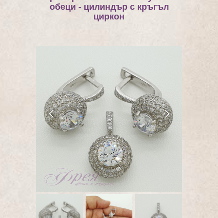
обеци - цилиндър с кръгъл
циркон