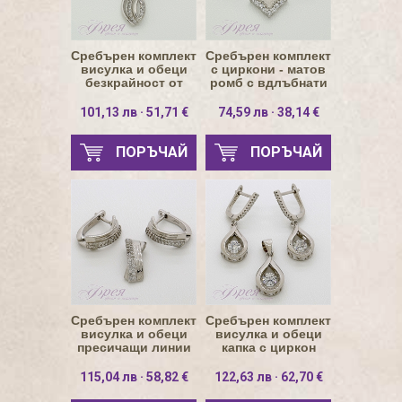
Сребърен комплект
Сребърен комплект
висулка и обеци
с циркони - матов
безкрайност от
ромб с вдлъбнати
четири ленти
страни
101,13 лв · 51,71 €
74,59 лв · 38,14 €
ПОРЪЧАЙ
ПОРЪЧАЙ
Сребърен комплект
Сребърен комплект
висулка и обеци
висулка и обеци
пресичащи линии
капка с циркон
115,04 лв · 58,82 €
122,63 лв · 62,70 €