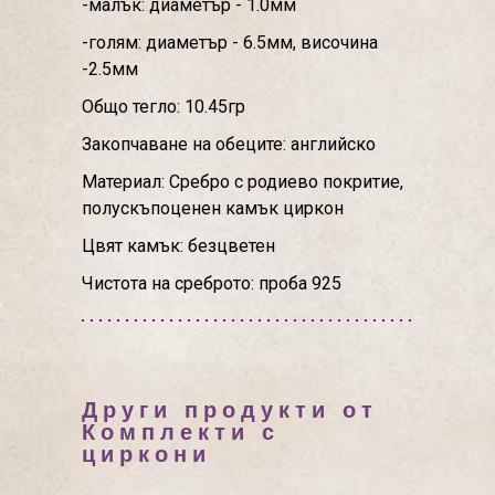
-малък: диаметър - 1.0мм
-голям: диаметър - 6.5мм, височина
-2.5мм
Общо тегло: 10.45гр
Закопчаване на обеците: английско
Материал: Сребро с родиево покритие,
полускъпоценен камък циркон
Цвят камък: безцветен
Чистота на среброто: проба 925
Други продукти от
Комплекти с
циркони