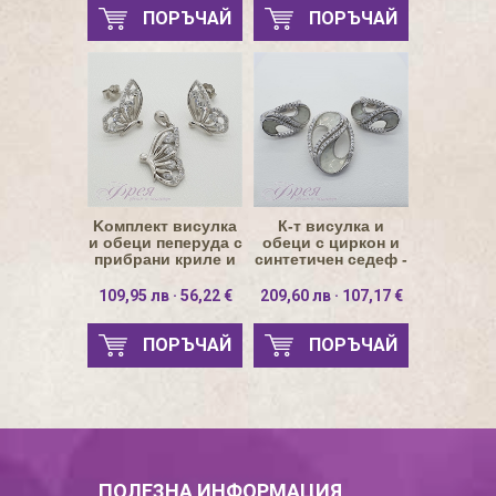
ПОРЪЧАЙ
ПОРЪЧАЙ
Kомплект висулка
К-т висулка и
и обеци пеперуда с
обеци с циркон и
прибрани криле и
синтетичен седеф -
циркони
елипса
109,95 лв · 56,22 €
209,60 лв · 107,17 €
ПОРЪЧАЙ
ПОРЪЧАЙ
ПОЛЕЗНА ИНФОРМАЦИЯ