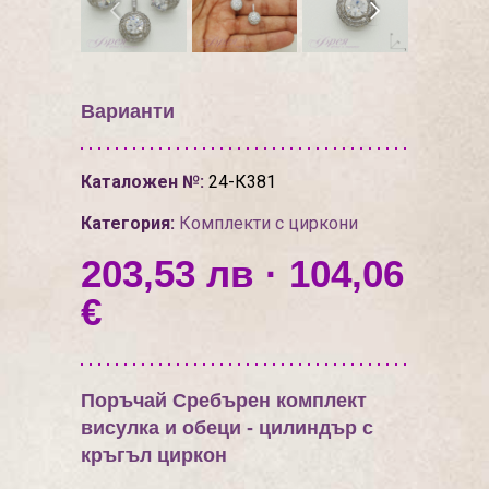
Варианти
Каталожен №:
24-К381
Категория:
Комплекти с циркони
203,53 лв · 104,06
€
Поръчай Сребърен комплект
висулка и обеци - цилиндър с
кръгъл циркон