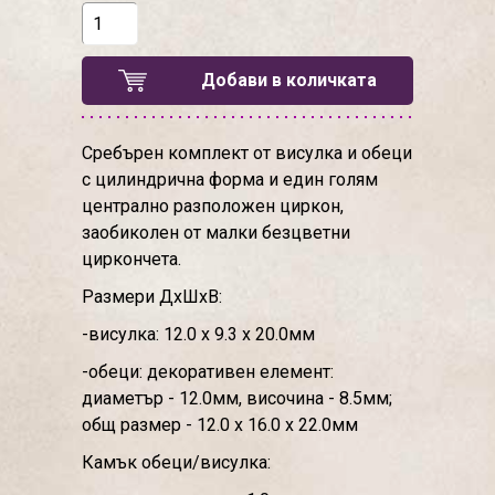
Добави в количката
Сребърен комплект от висулка и обеци
с цилиндрична форма и един голям
централно разположен циркон,
заобиколен от малки безцветни
циркончета.
Размери ДхШхВ:
-висулка: 12.0 х 9.3 х 20.0мм
-обеци: декоративен елемент:
диаметър - 12.0мм, височина - 8.5мм;
общ размер - 12.0 х 16.0 х 22.0мм
Камък обеци/висулка: