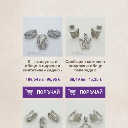
К - т висулка и
Сребърен комплект
обеци с циркон и
висулка и обеци
синтетичен седеф -
пеперуда с
бъчвообразни
циркони
189,64 лв · 96,96 €
88,49 лв · 45,25 €
ПОРЪЧАЙ
ПОРЪЧАЙ