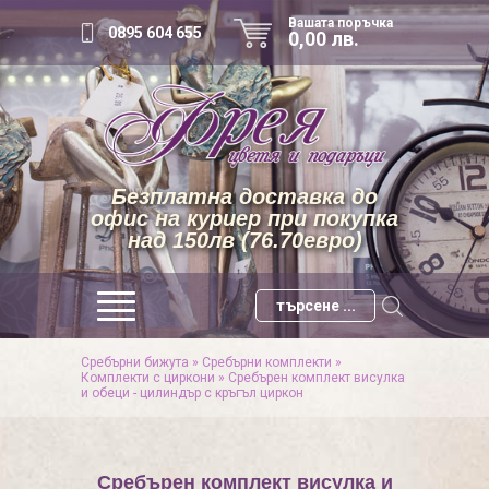
Вашата поръчка
0895 604 655
0,00 лв.
Безплатна доставка до
офис на куриер при покупка
над 150лв (76.70евро)
Сребърни бижута
»
Сребърни комплекти
»
Комплекти с циркони
»
Сребърен комплект висулка
и обеци - цилиндър с кръгъл циркон
Сребърен комплект висулка и