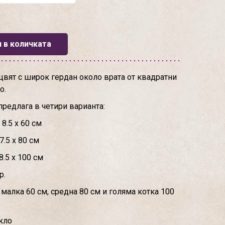
 в количката
цвят с широк гердан около врата от квадратни
о.
предлага в четири варианта:
8.5 х 60 см
7.5 х 80 см
8.5 х 100 см
р.
алка 60 см, средна 80 см и голяма котка 100
кло