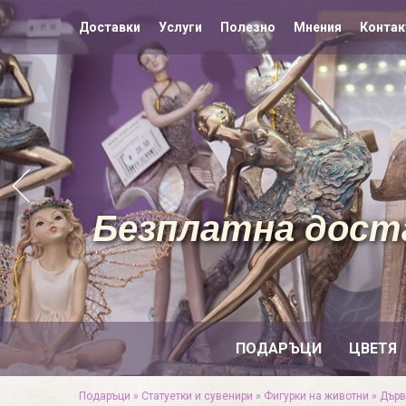
Доставки
Услуги
Полезно
Мнения
Контак
Безплатна доста
ПОДАРЪЦИ
ЦВЕТЯ
Подаръци
»
Статуетки и сувенири
»
Фигурки на животни
»
Дърв