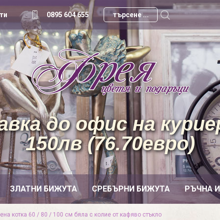
ти
0895 604 655
вка до офис на куриер
150лв (76.70евро)
ЗЛАТНИ БИЖУТА
СРЕБЪРНИ БИЖУТА
РЪЧНА 
ена котка 60 / 80 / 100 см бяла с колие от кафяво стъкло