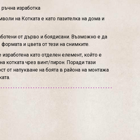
 ръчна изработка
мволи на Котката е като пазителка на дома и
аботени от дърво и боядисани. Възможно е да
формата и цвета от тези на снимките.
е изработена като отделен елемент, който е
на котката чрез винт/пирон. Поради тази
ст от напукване на боята в района на монтажа
ката.