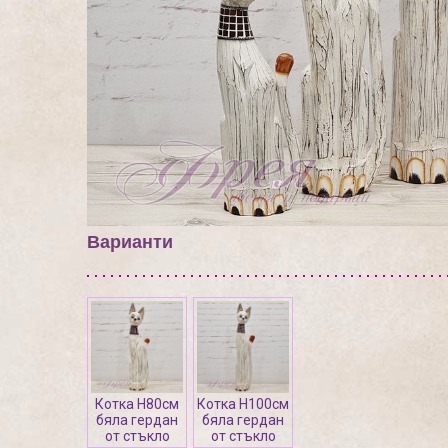
Варианти
Котка Н80см
Котка Н100см
бяла гердан
бяла гердан
от стъкло
от стъкло