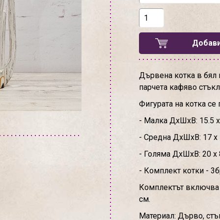
Добави
Дървена котка в бял 
парчета кафяво стъкл
Фигурата на котка се 
- Малка ДхШхВ: 15.5 х 
- Средна ДхШхВ: 17 х 
- Голяма ДхШхВ: 20 х 
- Комплект котки - 3б
Комплектът включва м
см.
Материал: Дърво, стъ