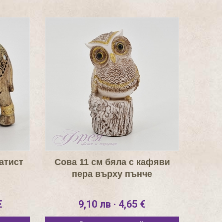
атист
Сова 11 см бяла с кафяви
пера върху пънче
€
9,10 лв · 4,65 €