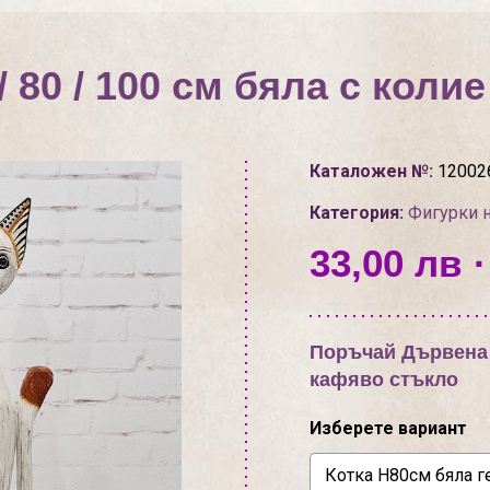
/ 80 / 100 см бяла с коли
Каталожен №:
12002
Категория:
Фигурки 
33,00 лв ·
Поръчай Дървена ко
кафяво стъкло
Изберете вариант