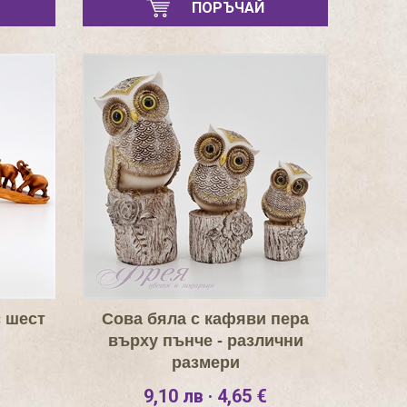
ПОРЪЧАЙ
с шест
Сова бяла с кафяви пера
върху пънче - различни
размери
9,10 лв · 4,65 €