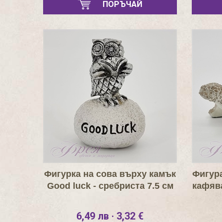
ПОРЪЧАЙ
Фигурка на сова върху камък
Фигура
Good luck - сребристa 7.5 см
кафява
6,49 лв · 3,32 €