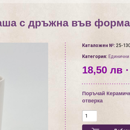
аша с дръжна във формат
Каталожен №:
25-13
Категория:
Единични
18,50 лв ·
Поръчай Керамичн
отверка