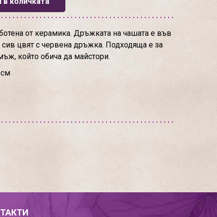
 в количката
отена от керамика. Дръжката на чашата е във
 сив цвят с червена дръжка. Подходяща е за
мъж, който обича да майстори.
 см
ТАКТИ