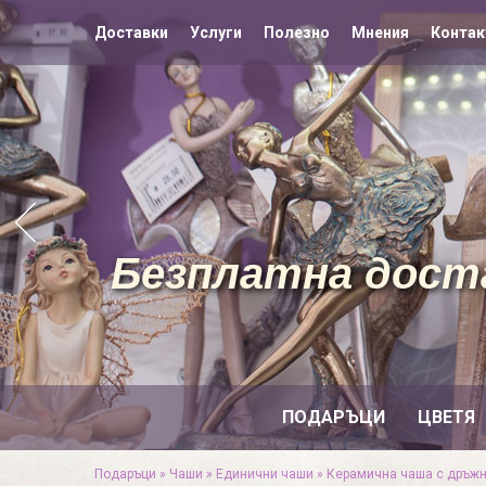
Доставки
Услуги
Полезно
Мнения
Контак
Безплатна доста
ПОДАРЪЦИ
ЦВЕТЯ
Подаръци
»
Чаши
»
Единични чаши
»
Керамична чаша с дръжн