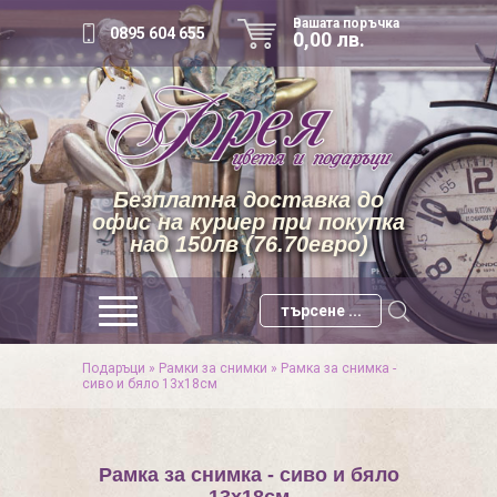
Вашата поръчка
0895 604 655
0,00 лв.
Безплатна доставка до
офис на куриер при покупка
над 150лв (76.70евро)
Подаръци
»
Рамки за снимки
»
Рамка за снимка -
сиво и бяло 13х18см
Рамка за снимка - сиво и бяло