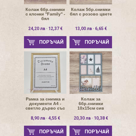
Колаж 6бр.снимки
Колаж 5бр.снимки
с клонки ''Family'' -
бял с розово цвете
бял
24,20 лв · 12,37 €
13,00 лв · 6,65 €
ПОРЪЧАЙ
ПОРЪЧАЙ
Рамка за снимка и
Колаж за
документи А4 -
6бр.снимки
светло дърво със
10х15см сив
златиста рамка
правоъгълен
''Family''
8,90 лв · 4,55 €
20,30 лв · 10,38 €
ПОРЪЧАЙ
ПОРЪЧАЙ