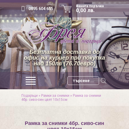
Вашата поръчка
0895 604 655
0,00 лв.
Безплатна доставка до
офис на куриер при покупка
над 150лв (76.70евро)
Подаръци
»
Рамки за снимки
»
Рамка за снимки
4бр. сиво-син цвят 10х15см
Рамка за снимки 4бр. сиво-син