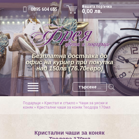
Вашата поръчка
0895 604 655
0,00 лв.
Безплатна доставка до
офис на куриер при покупка
над 150лв (76.70евро)
Подаръци
»
Кристал и стъкло
»
Чаши за уиски и
коняк
»
Кристални чаши за коняк Теодора 170мл
Кристални чаши за коняк