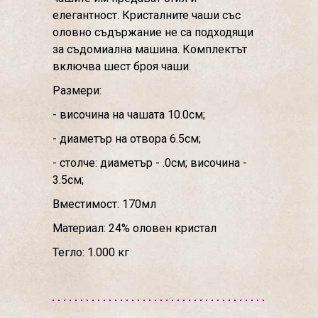
елегантност. Кристалните чаши със
оловно съдържание не са подходящи
за съдомиална машина. Комплектът
включва шест броя чаши.
Размери:
- височина на чашата 10.0см;
- диаметър на отвора 6.5см;
- столче: диаметър - .0см; височина -
3.5см;
Вместимост: 170мл
Материал: 24% оловен кристал
Тегло: 1.000 кг