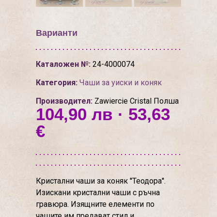
Варианти
Каталожен №:
24-4000074
Категория:
Чаши за уиски и коняк
Производител:
Zawiercie Cristal Полша
104,90 лв · 53,63
€
Кристални чаши за коняк ''Теодора''.
Изискани кристални чаши с ръчна
гравюра. Изящните елементи по
чашите им предават стил и