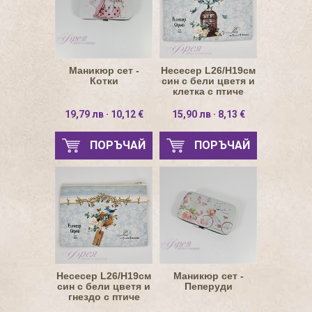
Маникюр сет -
Несесер L26/H19см
Котки
син с бели цветя и
клетка с птиче
правоъгълен
19,79 лв · 10,12 €
15,90 лв · 8,13 €
ПОРЪЧАЙ
ПОРЪЧАЙ
Несесер L26/H19см
Маникюр сет -
син с бели цветя и
Пеперуди
гнездо с птиче
правоъгълен