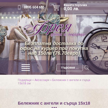
Вашата поръчка
0895 604 655
0,00 лв.
Безплатна доставка до
офис на куриер при покупка
над 150лв (76.70евро)
Подаръци
»
Аксесоари
»
Бележник с ангели и сърца
15х18 см
Бележник с ангели и сърца 15х18