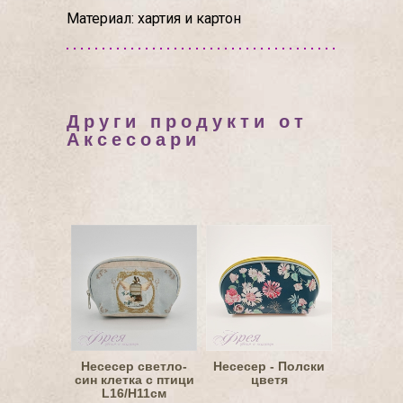
Материал: хартия и картон
Други продукти от
Аксесоари
Несесер светло-
Несесер - Полски
син клетка с птици
цветя
L16/H11см