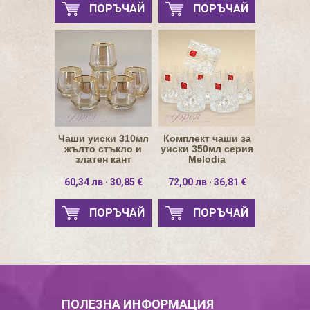
ПОРЪЧАЙ
ПОРЪЧАЙ
Чаши уиски 310мл
Комплект чаши за
жълто стъкло и
уиски 350мл серия
златен кант
Melodia
60,34 лв · 30,85 €
72,00 лв · 36,81 €
ПОРЪЧАЙ
ПОРЪЧАЙ
ПОЛЕЗНА ИНФОРМАЦИЯ