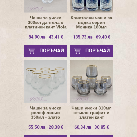
Чаши за уиски
Кристални чаши за
300мл дантела с
водка серия
платинен кант Viola
Моника 180мл
84,90 лв · 43,41 €
135,73 лв · 69,40 €
ПОРЪЧАЙ
ПОРЪЧАЙ
Чаши за уиски
Чаши уиски 310мл
релеф линии
стъкло графит и
350мл - злато
златен кант
55,50 лв · 28,38 €
60,34 лв · 30,85 €