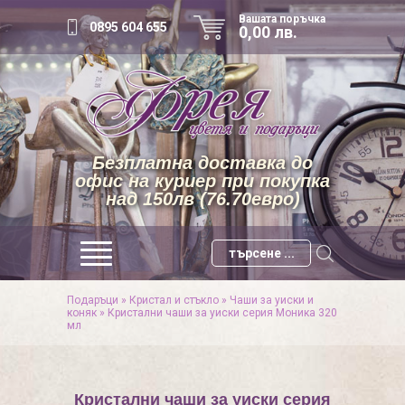
Вашата поръчка
0895 604 655
0,00 лв.
Безплатна доставка до
офис на куриер при покупка
над 150лв (76.70евро)
Подаръци
»
Кристал и стъкло
»
Чаши за уиски и
коняк
»
Кристални чаши за уиски серия Моника 320
мл
Кристални чаши за уиски серия