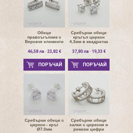
Обеци
Сребърни обеци
правоъгълник с
кръгъл циркон
Версаче елементи
4.3мм в квадратна
и циркони 6х15мм
основа
46,58 лв · 23,82 €
37,80 лв · 19,33 €
ПОРЪЧАЙ
ПОРЪЧАЙ
Сребърни обеци с
Сребърни обеци
циркон - кръг
халки с циркони и
Ø7.0мм
римски цифри