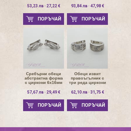
Ø18мм
53,23 лв · 27,22 €
93,84 лв · 47,98 €
ПОРЪЧАЙ
ПОРЪЧАЙ
Сребърни обеци
Обеци извит
абстрактна форма
правоъгълник с
с циркони 6х16мм
три реда циркони
6х14мм
57,67 лв · 29,49 €
62,10 лв · 31,75 €
ПОРЪЧАЙ
ПОРЪЧАЙ