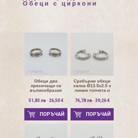
Обеци с циркони
Обеци две
Сребърни обеци
пресичащи се
халка Ø13.5х2.5 с
вълнообразни
линия топчета и
линии от циркони
камъчета
51,83 лв · 26,50 €
76,78 лв · 39,26 €
ПОРЪЧАЙ
ПОРЪЧАЙ