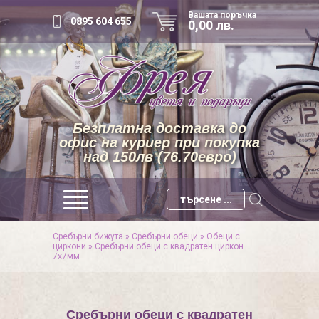
Вашата поръчка
0895 604 655
0,00 лв.
Безплатна доставка до
офис на куриер при покупка
над 150лв (76.70евро)
Сребърни бижута
»
Сребърни обеци
»
Обеци с
циркони
»
Сребърни обеци с квадратен циркон
7х7мм
Сребърни обеци с квадратен