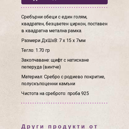
Сребърни обеци с един голям,
квадратен, безцветен циркон, поставен
в квадратна метална рамка.
Размери ДхШхВ: 7 х 15 х 7мм
Тегло: 1.70 гр
Закопчаване: щифт с натискане
пеперуда (винтче)
Материал: Сребро с родиево покритие,
полускъпоценни камъни
Чистота на среброто: проба 925
Други продукти от