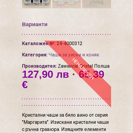
Варианти
Каталожен №:
24-4000312
Категория:
Чаши за уиски и коняк
НЕНАЛИЧЕН
Производител:
Zawiercie Cristal Полша
127,90 лв · 65,39
€
Кристални чаши за бяло вино от серия
''Маргарита''. Изискани кристални чаши
с ръчна гравюра. Изящните елементи