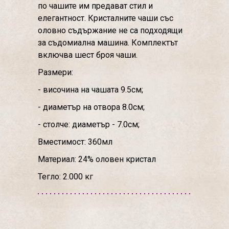
по чашите им предават стил и
елегантност. Кристалните чаши със
оловно съдържание не са подходящи
за съдомиална машина. Комплектът
включва шест броя чаши.
Размери:
- височина на чашата 9.5см;
- диаметър на отвора 8.0см;
- столче: диаметър - 7.0см;
Вместимост: 360мл
Материал: 24% оловен кристал
Тегло: 2.000 кг