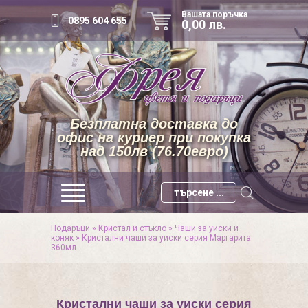
Вашата поръчка
0895 604 655
0,00 лв.
Безплатна доставка до
офис на куриер при покупка
над 150лв (76.70евро)
Подаръци
»
Кристал и стъкло
»
Чаши за уиски и
коняк
»
Кристални чаши за уиски серия Маргарита
360мл
Кристални чаши за уиски серия