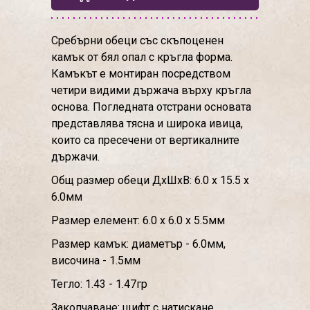
Сребърни обеци със скъпоценен
камък от бял опал с кръгла форма.
Камъкът е монтиран посредством
четири видими държача върху кръгла
основа. Погледната отстрани основата
представлява тясна и широка ивица,
които са пресечени от вертикалните
държачи.
Общ размер обеци ДхШхВ: 6.0 х 15.5 х
6.0мм
Размер елемент: 6.0 х 6.0 х 5.5мм
Размер камък: диаметър - 6.0мм,
височина - 1.5мм
Тегло: 1.43 - 1.47гр
Закопчаване: щифт с натискане