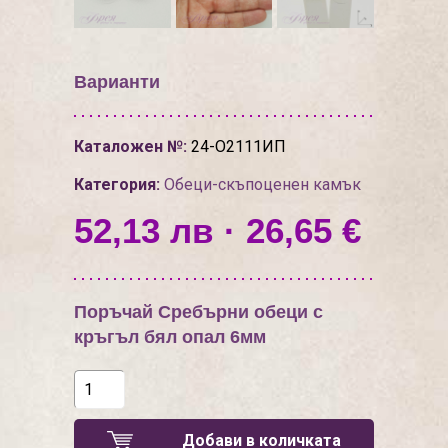
Варианти
Каталожен №:
24-О2111ИП
Категория:
Обеци-скъпоценен камък
52,13 лв · 26,65 €
Поръчай Сребърни обеци с
кръгъл бял опал 6мм
Добави в количката