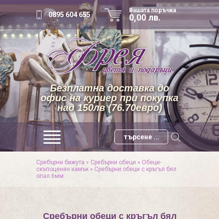
Вашата поръчка
0895 604 655
0,00 лв.
Безплатна доставка до
офис на куриер при покупка
над 150лв (76.70евро)
Сребърни бижута
»
Сребърни обеци
»
Обеци-
скъпоценен камък
»
Сребърни обеци с кръгъл бял
опал 6мм
Сребърни обеци с кръгъл бял