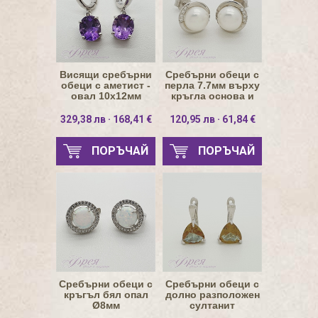
Висящи сребърни
Сребърни обеци с
обеци с аметист -
перла 7.7мм върху
овал 10х12мм
кръгла основа и
дъги от циркони
329,38 лв · 168,41 €
120,95 лв · 61,84 €
ПОРЪЧАЙ
ПОРЪЧАЙ
Сребърни обеци с
Сребърни обеци с
кръгъл бял опал
долно разположен
Ø8мм
султанит
триъгълник