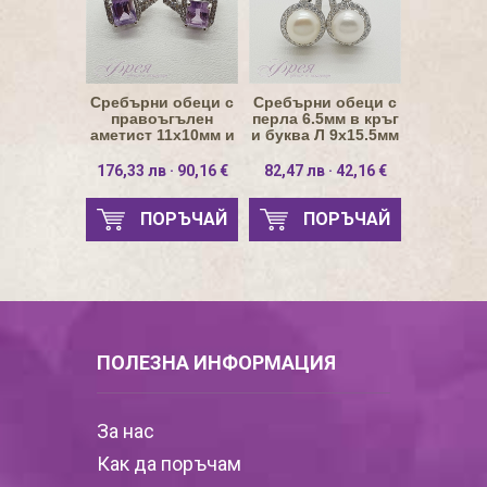
Сребърни обеци с
Сребърни обеци с
правоъгълен
перла 6.5мм в кръг
аметист 11х10мм и
и буква Л 9х15.5мм
пояс от циркони
176,33 лв · 90,16 €
82,47 лв · 42,16 €
ПОРЪЧАЙ
ПОРЪЧАЙ
ПОЛЕЗНА ИНФОРМАЦИЯ
За нас
Как да поръчам