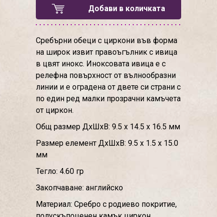
Добави в количката
Сребърни обеци с циркони във форма
на широк извит правоъгълник с ивица
в цвят инокс. Иноксовата ивица е с
релефна повърхност от вълнообразни
линии и е оградена от двете си страни с
по един ред малки прозрачни камъчета
от циркон.
Общ размер ДхШхВ: 9.5 х 14.5 х 16.5 мм
Размер елемент ДхШхВ: 9.5 х 1.5 х 15.0
мм
Тегло: 4.60 гр
Закопчаване: английско
Материал: Сребро с родиево покритие,
полускъпоценен камък циркон