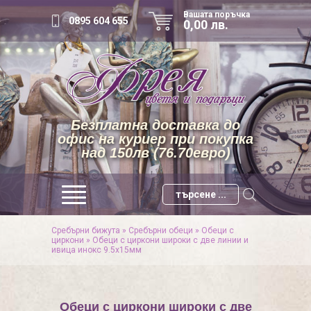
Вашата поръчка
0895 604 655
0,00 лв.
Безплатна доставка до
офис на куриер при покупка
над 150лв (76.70евро)
Сребърни бижута
»
Сребърни обеци
»
Обеци с
циркони
»
Обеци с циркони широки с две линии и
ивица инокс 9.5х15мм
Обеци с циркони широки с две