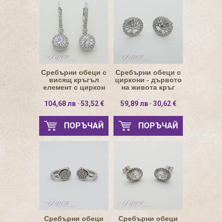
Сребърни обеци с
Сребърни обеци с
висящ кръгъл
циркони - дървото
елемент с циркон
на живота кръг
кръг 6мм
Ø11мм
104,68 лв · 53,52 €
59,89 лв · 30,62 €
ПОРЪЧАЙ
ПОРЪЧАЙ
Сребърни обеци
Сребърни обеци