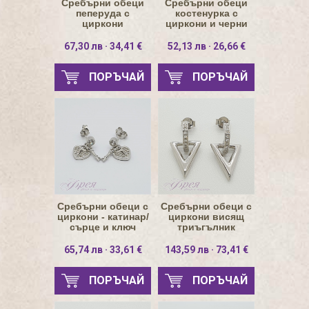
Сребърни обеци
Сребърни обеци
пеперуда с
костенурка с
циркони
циркони и черни
11.4х10.9мм
очи 12х13мм
67,30 лв · 34,41 €
52,13 лв · 26,66 €
ПОРЪЧАЙ
ПОРЪЧАЙ
Сребърни обеци с
Сребърни обеци с
циркони - катинар/
циркони висящ
сърце и ключ
триъгълник
12х15мм
65,74 лв · 33,61 €
143,59 лв · 73,41 €
ПОРЪЧАЙ
ПОРЪЧАЙ