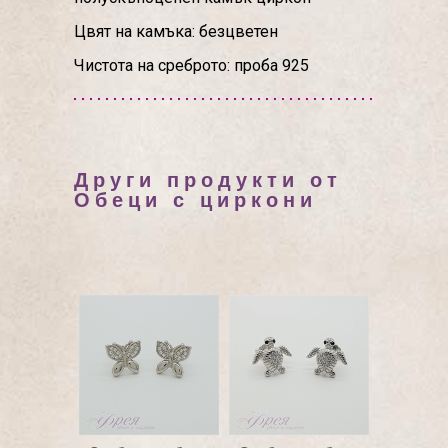
Цвят на камъка: безцветен
Чистота на среброто: проба 925
Други продукти от
Обеци с циркони