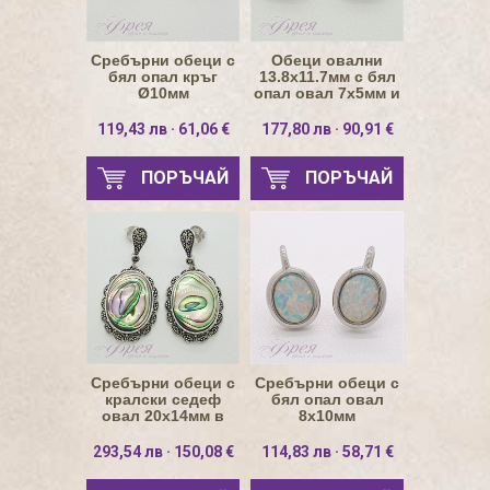
Сребърни обеци с
Обеци овални
бял опал кръг
13.8х11.7мм с бял
Ø10мм
опал овал 7х5мм и
два реда черен
шпинел
119,43 лв · 61,06 €
177,80 лв · 90,91 €
ПОРЪЧАЙ
ПОРЪЧАЙ
Сребърни обеци с
Сребърни обеци с
кралски седеф
бял опал овал
овал 20х14мм в
8х10мм
основа цвете с
марказит
293,54 лв · 150,08 €
114,83 лв · 58,71 €