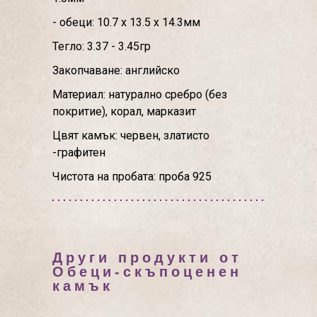
- обеци: 10.7 х 13.5 х 14.3мм
Тегло: 3.37 - 3.45гр
Закопчаване: английско
Материал: натурално сребро (без
покритие), корал, марказит
Цвят камък: червен, златисто
-графитен
Чистота на пробата: проба 925
Други продукти от
Обеци-скъпоценен
камък