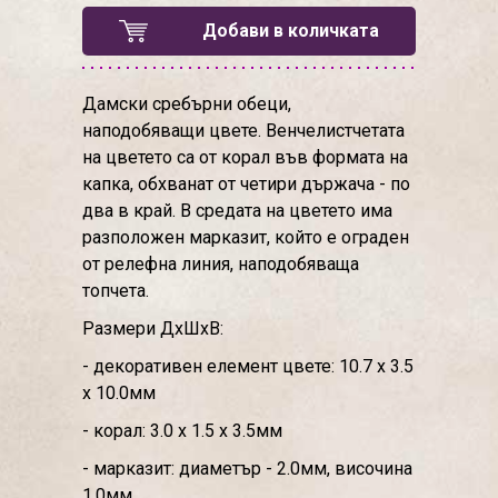
Добави в количката
Дамски сребърни обеци,
наподобяващи цвете. Венчелистчетата
на цветето са от корал във формата на
капка, обхванат от четири държача - по
два в край. В средата на цветето има
разположен марказит, който е ограден
от релефна линия, наподобяваща
топчета.
Размери ДхШхВ:
- декоративен елемент цвете: 10.7 х 3.5
х 10.0мм
- корал: 3.0 х 1.5 х 3.5мм
- марказит: диаметър - 2.0мм, височина
1.0мм