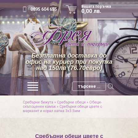
Вашата поръчка
0895 604 655
0,00 лв.
Безплатна доставка до
офис на куриер при покупка
над 150лв (76.70евро)
Сребърни бижута
»
Сребърни обеци
»
Обеци-
скъпоценен камък
»
Сребърни обеци цвете с
марказит и корал капка 3х3.5мм
Сребърни обеци цвете с