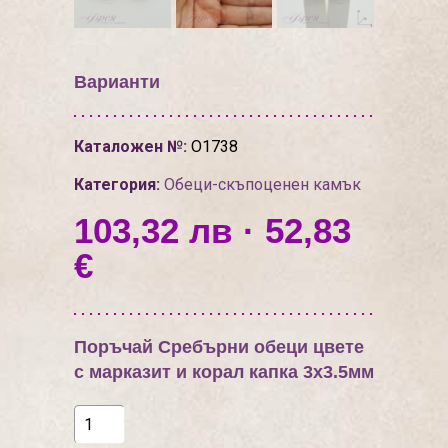
Варианти
Каталожен №:
О1738
Категория:
Обеци-скъпоценен камък
103,32 лв · 52,83
€
Поръчай Сребърни обеци цвете
с марказит и корал капка 3х3.5мм