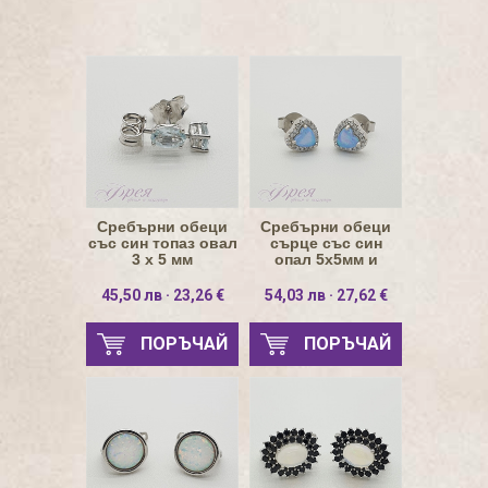
Сребърни обеци
Сребърни обеци
със син топаз овал
сърце със син
3 х 5 мм
опал 5х5мм и
циркони
45,50 лв · 23,26 €
54,03 лв · 27,62 €
ПОРЪЧАЙ
ПОРЪЧАЙ