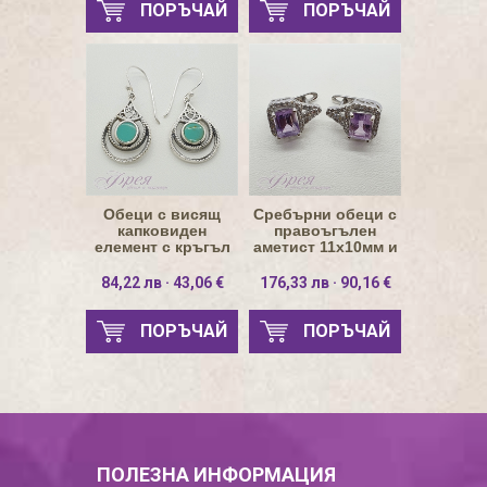
ПОРЪЧАЙ
ПОРЪЧАЙ
Обеци с висящ
Сребърни обеци с
капковиден
правоъгълен
елемент с кръгъл
аметист 11х10мм и
зелен тюркоаз 6мм
пояс от циркони
84,22 лв · 43,06 €
176,33 лв · 90,16 €
ПОРЪЧАЙ
ПОРЪЧАЙ
ПОЛЕЗНА ИНФОРМАЦИЯ