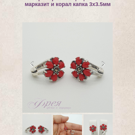
марказит и корал капка 3х3.5мм