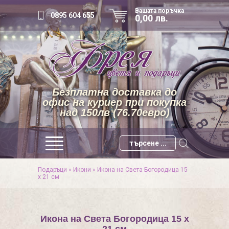
Вашата поръчка
0895 604 655
0,00 лв.
Безплатна доставка до
офис на куриер при покупка
над 150лв (76.70евро)
Подаръци
»
Икони
»
Икона на Света Богородица 15
х 21 см
Икона на Света Богородица 15 х