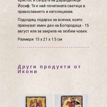
Христос и съпруга на дърводелеца
Йосиф. Тя е най-почитаната светица в
православието и католицизма.
Подходящ подарък за всички, които
празнуват имен ден на Богородица - 15
август или за закрила на любим човек.
Размери: 15 х 21 х 1.5 см
Други продукти от
Икони