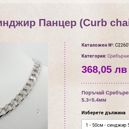
нджир Панцер (Curb chai
Каталожен №:
С2260
Категория:
Сребърни
368,05 лв 
Поръчай Сребърен
5.3÷5.4мм
Изберете дължина