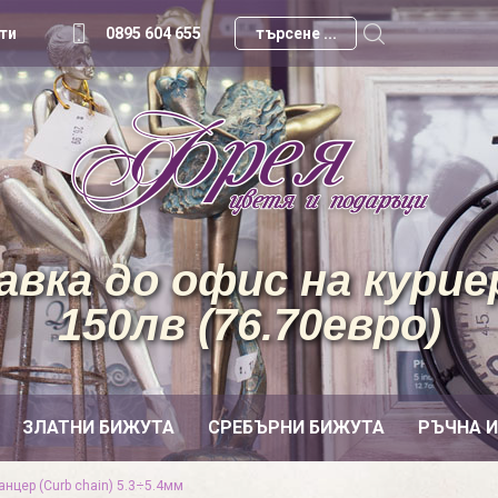
ти
0895 604 655
вка до офис на куриер
150лв (76.70евро)
ЗЛАТНИ БИЖУТА
СРЕБЪРНИ БИЖУТА
РЪЧНА 
нцер (Curb chain) 5.3÷5.4мм