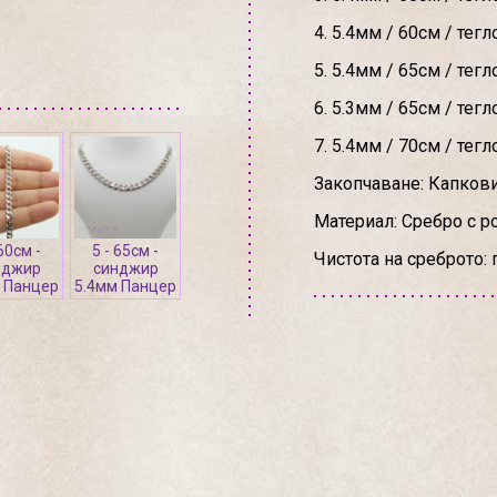
4. 5.4мм / 60см / тегл
5. 5.4мм / 65см / тегл
6. 5.3мм / 65см / тегл
7. 5.4мм / 70см / тегл
Закопчаване: Капков
Материал: Сребро с р
 60см -
5 - 65см -
Чистота на среброто: 
нджир
синджир
 Панцер
5.4мм Панцер