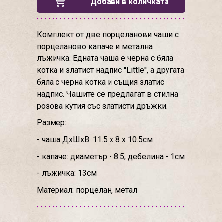
Добави в количката
Комплект от две порцеланови чаши с
порцеланово капаче и метална
лъжичка. Едната чаша е черна с бяла
котка и златист надпис ''Little'', а другата
бяла с черна котка и същия златис
надпис. Чашите се предлагат в стилна
розова кутия със златисти дръжки.
Размер:
- чаша ДхШхВ: 11.5 х 8 х 10.5см
- капаче: диаметър - 8.5; дебелина - 1см
- лъжичка: 13см
Материал: порцелан, метал