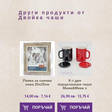
Други продукти от
Двойкa чаши
Рамка за снимка
К-т две
сива 20х25см
порцеланови чаши
Мини&Мики с
капаче и лъжичка
14,00 лв · 7,16 €
26,90 лв · 13,75 €
ПОРЪЧАЙ
ПОРЪЧАЙ