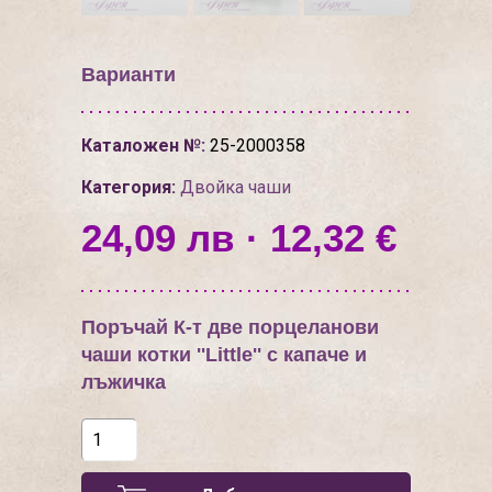
Варианти
Каталожен №:
25-2000358
Категория:
Двойкa чаши
24,09 лв · 12,32 €
Поръчай К-т две порцеланови
чаши котки ''Little'' с капаче и
лъжичка