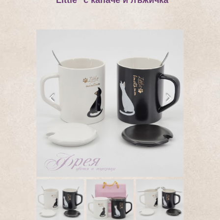
''Little'' с капаче и лъжичка