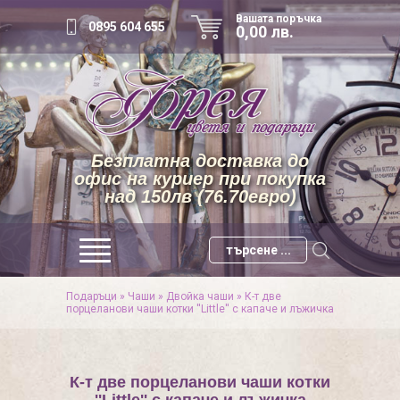
Вашата поръчка
0895 604 655
0,00 лв.
Безплатна доставка до
офис на куриер при покупка
над 150лв (76.70евро)
Подаръци
»
Чаши
»
Двойкa чаши
»
К-т две
порцеланови чаши котки ''Little'' с капаче и лъжичка
К-т две порцеланови чаши котки