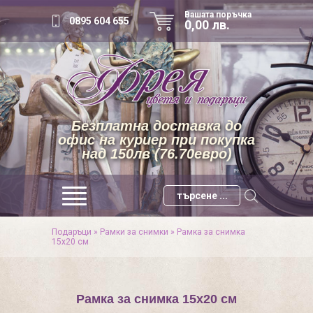
Вашата поръчка
0895 604 655
0,00 лв.
Безплатна доставка до
офис на куриер при покупка
над 150лв (76.70евро)
Подаръци
»
Рамки за снимки
»
Рамка за снимка
15х20 см
Рамка за снимка 15х20 см