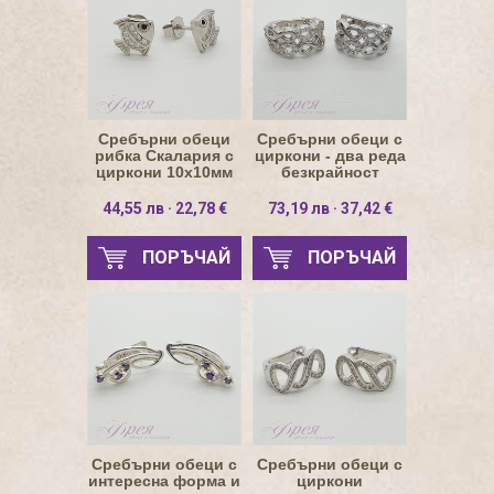
Сребърни обеци
Сребърни обеци с
рибка Скалария с
циркони - два реда
циркони 10х10мм
безкрайност
8х14мм
44,55 лв · 22,78 €
73,19 лв · 37,42 €
ПОРЪЧАЙ
ПОРЪЧАЙ
Сребърни обеци с
Сребърни обеци с
интересна форма и
циркони