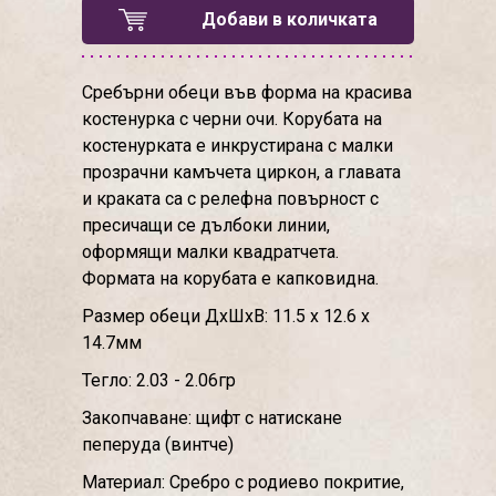
Добави в количката
Сребърни обеци във форма на красива
костенурка с черни очи. Корубата на
костенурката е инкрустирана с малки
прозрачни камъчета циркон, а главата
и краката са с релефна повърност с
пресичащи се дълбоки линии,
оформящи малки квадратчета.
Формата на корубата е капковидна.
Размер обеци ДхШхВ: 11.5 х 12.6 х
14.7мм
Тегло: 2.03 - 2.06гр
Закопчаване: щифт с натискане
пеперуда (винтче)
Материал: Сребро с родиево покритие,