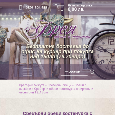
Вашата поръчка
0895 604 655
0,00 лв.
Безплатна доставка до
офис на куриер при покупка
над 150лв (76.70евро)
Сребърни бижута
»
Сребърни обеци
»
Обеци с
циркони
»
Сребърни обеци костенурка с циркони и
черни очи 12х13мм
Сребърни обеци костенурка с