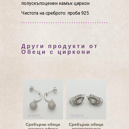
полускъпоценен камък циркон
Чистота на среброто: проба 925
Други продукти от
Обеци с циркони
Сребърни обеци
Сребърни обеци
висяща сфера
вретеновидна