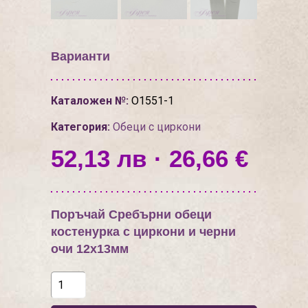
Варианти
Каталожен №:
О1551-1
Категория:
Обеци с циркони
52,13 лв · 26,66 €
Поръчай Сребърни обеци
костенурка с циркони и черни
очи 12х13мм