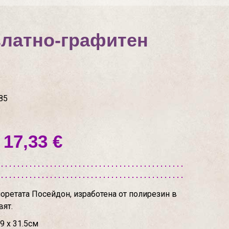
златно-графитен
85
 17,33 €
моретата Посейдон, изработена от полирезин в
вят.
9 х 31.5см