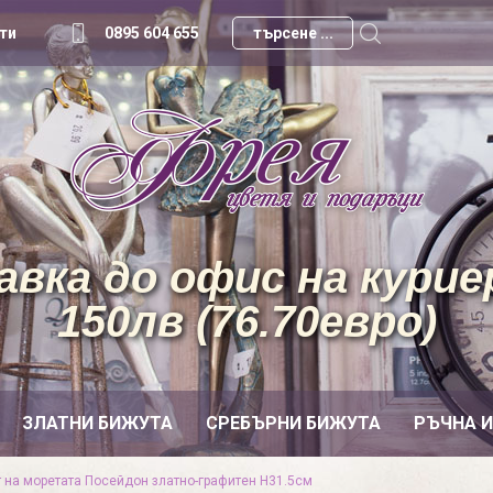
ти
0895 604 655
вка до офис на куриер
150лв (76.70евро)
ЗЛАТНИ БИЖУТА
СРЕБЪРНИ БИЖУТА
РЪЧНА 
т на моретата Посейдон златно-графитен H31.5см