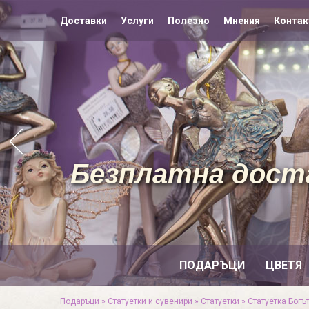
Доставки
Услуги
Полезно
Мнения
Контак
Безплатна доста
ПОДАРЪЦИ
ЦВЕТЯ
Подаръци
»
Статуетки и сувенири
»
Статуетки
»
Статуетка Богъ