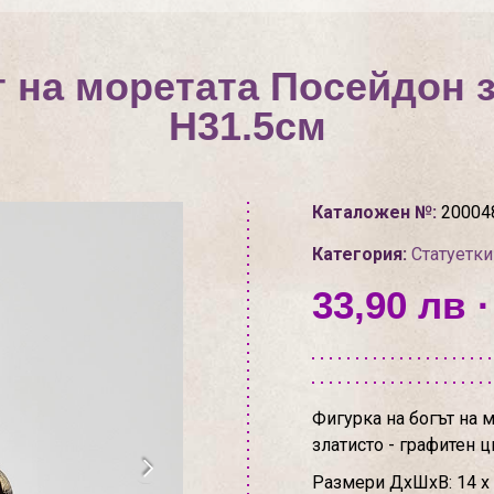
т на моретата Посейдон 
H31.5см
Каталожен №:
20004
Категория:
Статуетки
33,90 лв ·
Фигурка на богът на 
златисто - графитен ц
Размери ДхШхВ: 14 х 