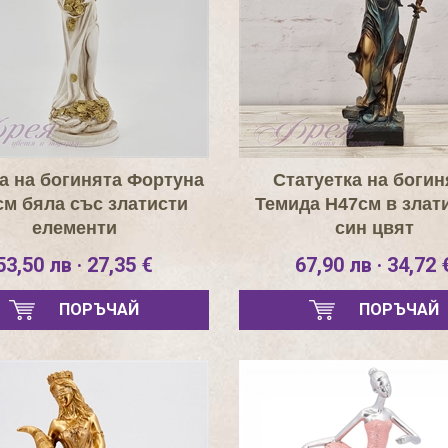
а на богинята Фортуна
Статуетка на богин
м бяла със златисти
Темида Н47см в злати
елементи
син цвят
53,50 лв · 27,35 €
67,90 лв · 34,72 
ПОРЪЧАЙ
ПОРЪЧАЙ