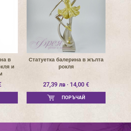
на в
Статуетка балерина в жълта
кля и
рокля
м
€
27,39 лв · 14,00 €
ПОРЪЧАЙ