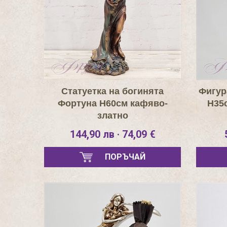
Статуетка на богинята
Фигур
Фортуна H60см кафяво-
Н35с
златно
144,90 лв · 74,09 €
ПОРЪЧАЙ