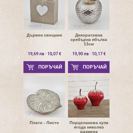
Дървен свещник
Декоративна
сребърна ябълка
13см
19,69 лв · 10,07 €
19,90 лв · 10,17 €
ПОРЪЧАЙ
ПОРЪЧАЙ
Плато - Листо
Порцеланова купа
ягода няколко
размера