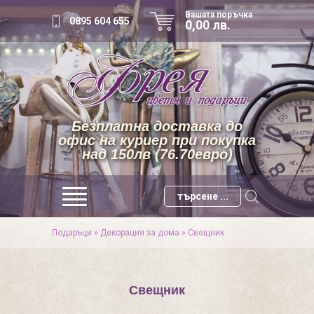
Вашата поръчка
0895 604 655
0,00 лв.
Безплатна доставка до
офис на куриер при покупка
над 150лв (76.70евро)
Подаръци
»
Декорация за дома
»
Свещник
Свещник