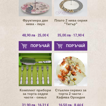
Фруктиера две
Плато 2 нива серия
нива - паун
"Тигър"
48,90 лв · 25,00 €
35,00 лв · 17,90 €
ПОРЪЧАЙ
ПОРЪЧАЙ
Комплект прибори
Стъклен сервиз за
за торта седем
торта 2 части -
части - синьо
Кафява Орхидея
полско цвете
31,90 лв · 16,31 €
16,50 лв · 8,44 €