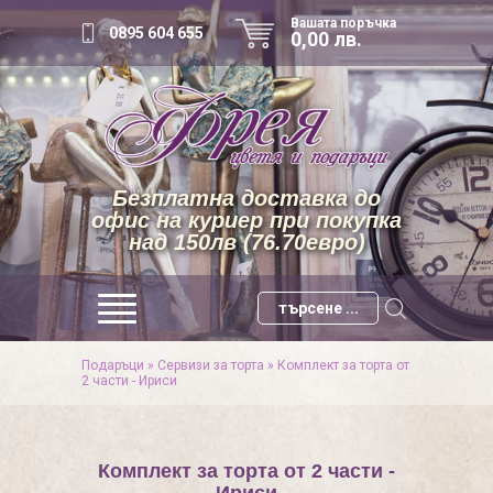
Вашата поръчка
0895 604 655
0,00 лв.
Безплатна доставка до
офис на куриер при покупка
над 150лв (76.70евро)
Подаръци
»
Сервизи за торта
»
Комплект за торта от
2 части - Ириси
Комплект за торта от 2 части -