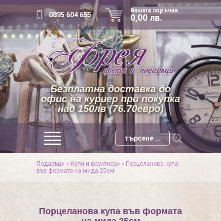
Вашата поръчка
0895 604 655
0,00 лв.
Безплатна доставка до
офис на куриер при покупка
над 150лв (76.70евро)
Подаръци
»
Купи и фруктиери
»
Порцеланова купа
във формата на мида 25см
Порцеланова купа във формата