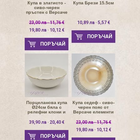
Купа в златисто -
Купа Брези 15.5см
сиво-черен
пръстен с Версаче
елементи 30 см
23,00 лв · 11,76 €
10,89 лв · 5,57 €
19,80 лв · 10,12 €
ПОРЪЧАЙ
ПОРЪЧАЙ
Порцеланова купа
Купа седеф - сиво-
Ø24см бяла с
черен пояс от
релефни клони и
Версаче елементи
златен кант
30 см
39,90 лв · 20,40 €
23,00 лв · 11,76 €
19,80 лв · 10,12 €
ПОРЪЧАЙ