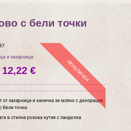
ово с бели точки
87
ци и захарници
НЕНАЛИЧЕН
 12,22 €
от захарница и каничка за мляко с декорация
с бели точки.
га в стилна розова кутия с панделка.