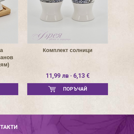
а
Комплект солници
ланов
лям)
11,99 лв · 6,13 €
ПОРЪЧАЙ
ТАКТИ