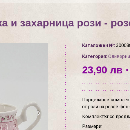
а и захарница рози - роз
Каталожен №:
30008
Категория:
Оливерни
23,90 лв ·
Порцеланов комплект 
от рози на розов фон 
Комплектът се предла
Размери: