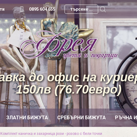
ти
0895 604 655
вка до офис на куриер
150лв (76.70евро)
ЗЛАТНИ БИЖУТА
СРЕБЪРНИ БИЖУТА
РЪЧНА 
»
Комплект каничка и захарница рози - розово с бели точки