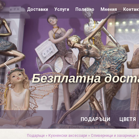
Доставки
Услуги
Полезно
Мнения
Контак
Безплатна доста
ПОДАРЪЦИ
ЦВЕТЯ
Подаръци
»
Кухненски аксесоари
»
Оливерници и захарници