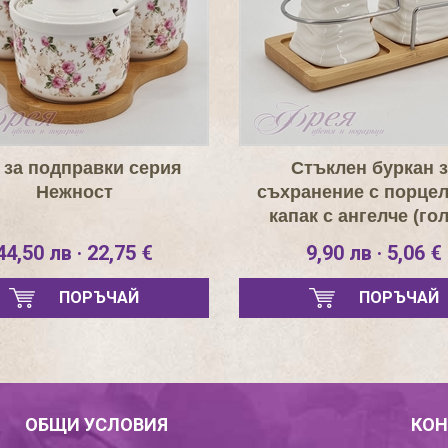
 за подправки серия
Стъклен буркан з
Нежност
съхранение с порце
капак с ангелче (го
44,50 лв · 22,75 €
9,90 лв · 5,06 €
ПОРЪЧАЙ
ПОРЪЧАЙ
ОБЩИ УСЛОВИЯ
КОН