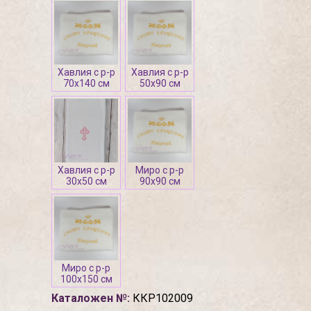
Хавлия с р-р
Хавлия с р-р
70х140 см
50х90 см
Хавлия с р-р
Миро с р-р
30х50 см
90х90 см
Миро с р-р
100х150 см
Каталожен №:
ККР102009