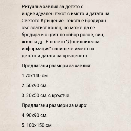
Ритуална хавлия за детето с
индивидуален текст с името и датата на
Светото Кръщение. Текста е бродиран
със златист конец, но може да се
бродира и с цвят по избор розов, син,
жълт и др. В полето "Допълнителна
информация" напишете името на
детето и датата на кръщенето.
Предлагани размери за хавлия:
1.70х140 см.
2. 50х90 см.
3. 30х50 см. с кръстче
Предлагани размери за миро:
4. 90х90 см.
5. 100х150 см.