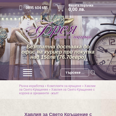
Вашата поръчка
0895 604 655
0,00 лв.
Безплатна доставка до
офис на куриер при покупка
над 150лв (76.70евро)
Ръчна изработка
»
Комплекти за кръщене
»
Хавлии
за Свето Кръщение
»
Хавлия за Свето Кръщение с
корона и орнаменти - жълт
Хавлия за Свето Кръщение с