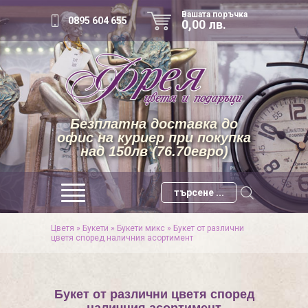
Вашата поръчка
0895 604 655
0,00 лв.
Безплатна доставка до
офис на куриер при покупка
над 150лв (76.70евро)
Цветя
»
Букети
»
Букети микс
»
Букет от различни
цветя според наличния асортимент
Букет от различни цветя според