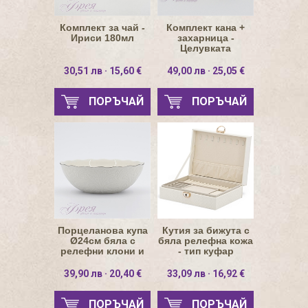
Комплект за чай -
Комплект кана +
Ириси 180мл
захарница -
Целувката
30,51 лв · 15,60 €
49,00 лв · 25,05 €
ПОРЪЧАЙ
ПОРЪЧАЙ
Порцеланова купа
Кутия за бижута с
Ø24см бяла с
бяла релефна кожа
релефни клони и
- тип куфар
платинен кант
39,90 лв · 20,40 €
33,09 лв · 16,92 €
ПОРЪЧАЙ
ПОРЪЧАЙ