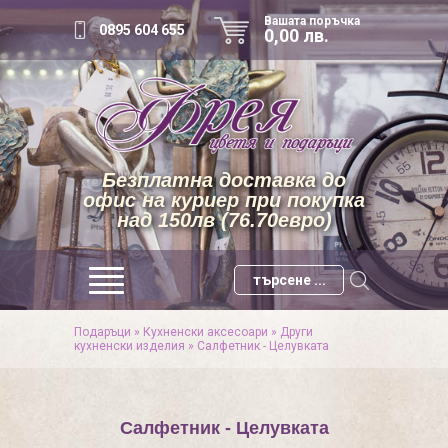
Вашата поръчка
0895 604 655
0,00 лв.
Безплатна доставка до
офис на куриер при покупка
над 150лв (76.70евро)
Подаръци
»
Кухненски аксесоари
»
Други
кухненски изделия
»
Салфетник - Целувката
Салфетник - Целувката