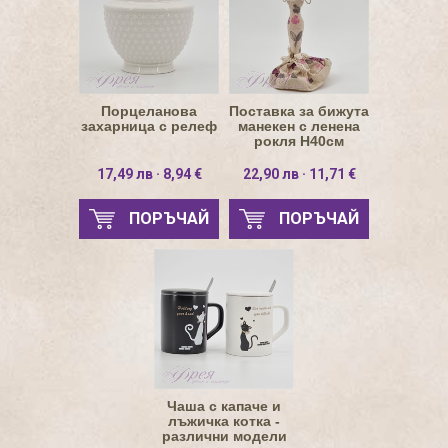
Порцеланова
Поставка за бижута
захарница с релеф
манекен с ленена
рокля Н40см
17,49 лв · 8,94 €
22,90 лв · 11,71 €
ПОРЪЧАЙ
ПОРЪЧАЙ
Чаша с капаче и
лъжичка котка -
различни модели