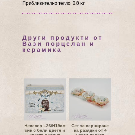
Приблизително тегло: 0.8 кг
Други продукти от
Вази порцелан и
керамика
Несесер L26/H19см
Сет за сервиране
син с бели цветя и
на разядки от 4
клетка с птиче
части лалета