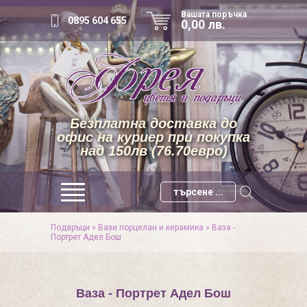
Вашата поръчка
0895 604 655
0,00 лв.
Безплатна доставка до
офис на куриер при покупка
над 150лв (76.70евро)
Подаръци
»
Вази порцелан и керамика
»
Ваза -
Портрет Адел Бош
Ваза - Портрет Адел Бош