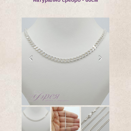
натурално сребро - 60см