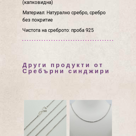
(капковидна)
Материал: Натурално сребро, сребро
без покритие
Чистота на среброто: проба 925
Други продукти от
Сребърни синджири