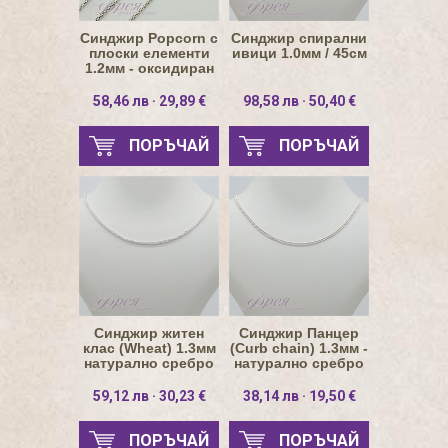
Синджир Popcorn с
Синджир спирални
плоски елементи
ивици 1.0мм / 45см
1.2мм - оксидиран
58,46 лв · 29,89 €
98,58 лв · 50,40 €
ПОРЪЧАЙ
ПОРЪЧАЙ
Синджир житен
Синджир Панцер
клас (Wheat) 1.3мм
(Curb chain) 1.3мм -
натурално сребро
натурално сребро
59,12 лв · 30,23 €
38,14 лв · 19,50 €
ПОРЪЧАЙ
ПОРЪЧАЙ