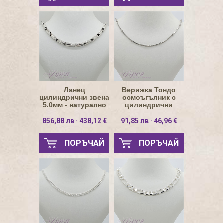
Ланец
Верижка Тондо
цилиндрични звена
осмоъгълник с
5.0мм - натурално
цилиндрични
сребро
елементи 1.0мм
856,88 лв · 438,12 €
91,85 лв · 46,96 €
ПОРЪЧАЙ
ПОРЪЧАЙ