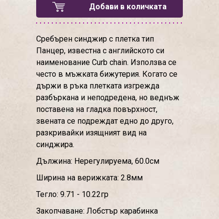
Добави в количката
Сребърен синджир с плетка тип
Панцер, известна с английското си
наименование Curb chain. Използва се
често в мъжката бижутерия. Когато се
държи в ръка плетката изгрежда
разбъркана и неподредена, но веднъж
поставена на гладка повърхност,
звената се подреждат едно до друго,
разкривайки изящният вид на
синджира.
Дължина: Нерегулируема, 60.0см
Ширина на верижката: 2.8мм
Тегло: 9.71 - 10.22гр
Закопчаване: Лобстър карабинка