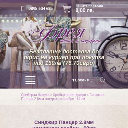
Вашата поръчка
0895 604 655
0,00 лв.
Безплатна доставка до
офис на куриер при покупка
над 150лв (76.70евро)
Сребърни бижута
»
Сребърни синджири
»
Синджир
Панцер 2.8мм натурално сребро - 60см
Синджир Панцер 2.8мм