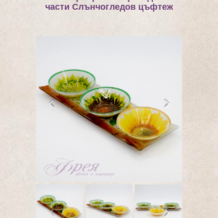
части Слънчогледов цъфтеж