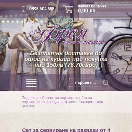
Вашата поръчка
0895 604 655
0,00 лв.
Безплатна доставка до
офис на куриер при покупка
над 150лв (76.70евро)
Подаръци
»
Сетове за сервиране
»
Сет за
сервиране на разядки от 4 части Слънчогледов
цъфтеж
Сет за сервиране на разядки от 4