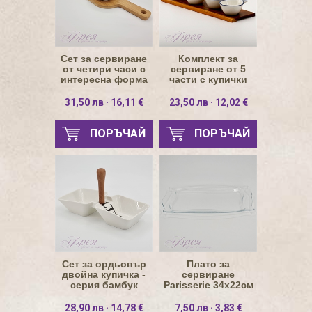
Сет за сервиране
Комплект за
от четири часи с
сервиране от 5
интересна форма
части с купички
рибка
31,50 лв · 16,11 €
23,50 лв · 12,02 €
ПОРЪЧАЙ
ПОРЪЧАЙ
Сет за ордьовър
Плато за
двойна купичка -
сервиране
серия бамбук
Parisserie 34х22см
гладко ромб
28,90 лв · 14,78 €
7,50 лв · 3,83 €