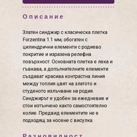
Описание
Златен синджир с класическа плетка
Forzentina 1.1 мм, обогатен с
цилиндрични елементи с родиево
покритие и изразена релефна
повърхност. Основната плетка е лека и
гъвкава, а допълнителните елементи
създават красива контрастна линия
между топлия цвят на златото и
студеното излъчване на родия.
Синджирът е удобен за ежедневие и
стои изтънчено както самостоятелно
колие. Предвид елементите не е
подходящ за носене с висулка.
Разновидност