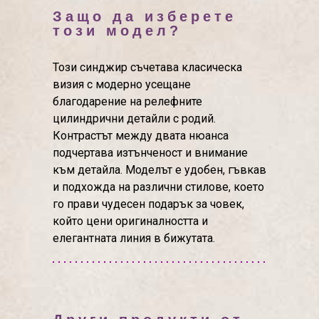
Защо да изберете
този модел?
Този синджир съчетава класическа
визия с модерно усещане
благодарение на релефните
цилиндрични детайли с родий.
Контрастът между двата нюанса
подчертава изтънченост и внимание
към детайла. Моделът е удобен, гъвкав
и подхожда на различни стилове, което
го прави чудесен подарък за човек,
който цени оригиналността и
елегантната линия в бижутата.