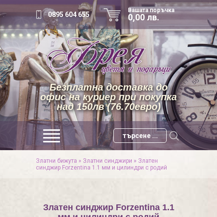
Вашата поръчка
0895 604 655
0,00 лв.
Безплатна доставка до
офис на куриер при покупка
над 150лв (76.70евро)
Златни бижута
»
Златни синджири
»
Златен
синджир Forzentina 1.1 мм и цилиндри с родий
Златен синджир Forzentina 1.1