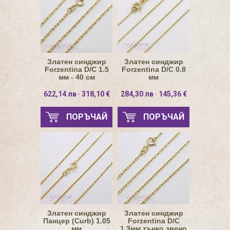
Златен синджир
Златен синджир
Forzentina D/C 1.5
Forzentina D/C 0.8
мм - 40 см
мм
622,14 лв · 318,10 €
284,30 лв · 145,36 €
ПОРЪЧАЙ
ПОРЪЧАЙ
Златен синджир
Златен синджир
Панцер (Curb) 1.05
Forzentina D/C
мм
1.3мм тънко звено