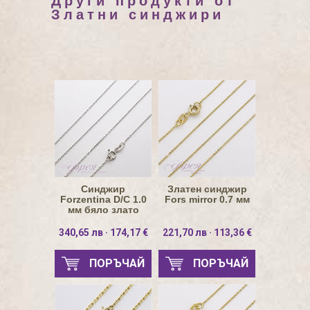
Други продукти от
Златни синджири
Синджир
Златен синджир
Forzentina D/C 1.0
Fors mirror 0.7 мм
мм бяло злато
340,65 лв · 174,17 €
221,70 лв · 113,36 €
ПОРЪЧАЙ
ПОРЪЧАЙ