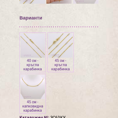
Варианти
40 см -
45 см -
кръгла
кръгла
карабинка
карабинка
45 см -
капковидна
карабинка
Каталожен №:
ЗС63КУ