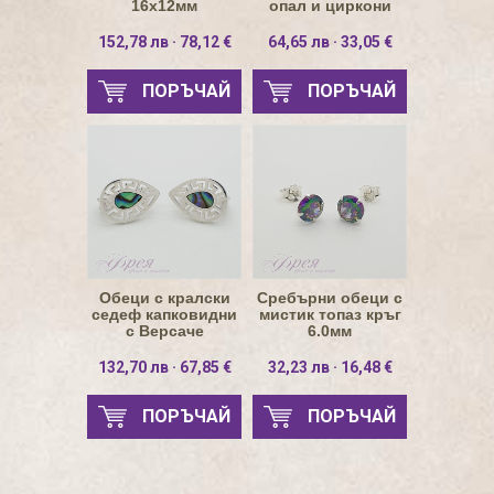
16х12мм
опал и циркони
8х11.5мм
152,78 лв · 78,12 €
64,65 лв · 33,05 €
ПОРЪЧАЙ
ПОРЪЧАЙ
Обеци с кралски
Сребърни обеци с
седеф капковидни
мистик топаз кръг
с Версаче
6.0мм
елементи 4.5х7.3мм
132,70 лв · 67,85 €
32,23 лв · 16,48 €
ПОРЪЧАЙ
ПОРЪЧАЙ