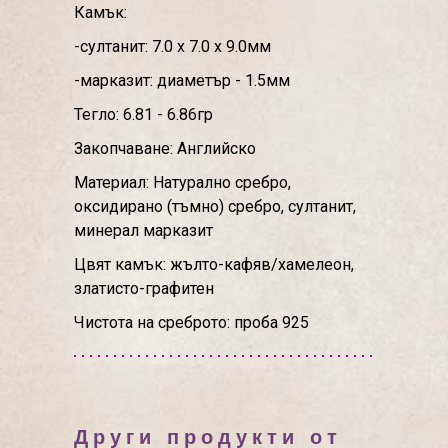
Камък:
-султанит: 7.0 х 7.0 х 9.0мм
-марказит: диаметър - 1.5мм
Тегло: 6.81 - 6.86гр
Закопчаване: Английско
Материал: Натурално сребро,
оксидирано (тъмно) сребро, султанит,
минерал марказит
Цвят камък: жълто-кафяв/хамелеон,
златисто-графитен
Чистота на среброто: проба 925
Други продукти от