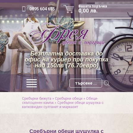
Вашата поръчка
0895 604 655
0,00 лв.
Безплатна доставка до
офис на куриер при покупка
над 150лв (76.70евро)
Сребърни бижута
»
Сребърни обеци
»
Обеци-
скъпоценен камък
»
Сребърни обеци шушулка с
капковиден султанит и марказит
Сребърни обеци шушулка с