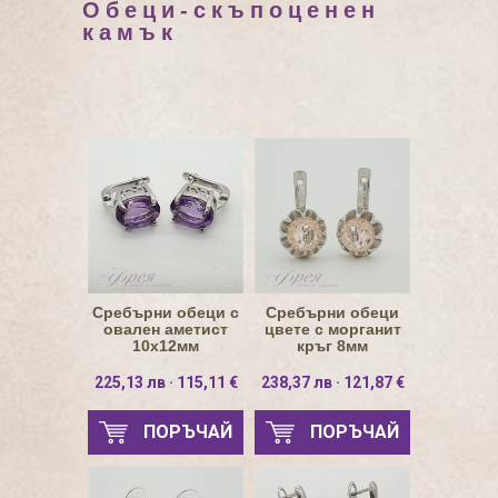
Обеци-скъпоценен
камък
Сребърни обеци с
Сребърни обеци
овален аметист
цвете с морганит
10х12мм
кръг 8мм
225,13 лв · 115,11 €
238,37 лв · 121,87 €
ПОРЪЧАЙ
ПОРЪЧАЙ