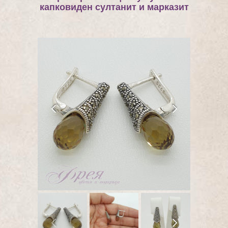
капковиден султанит и марказит