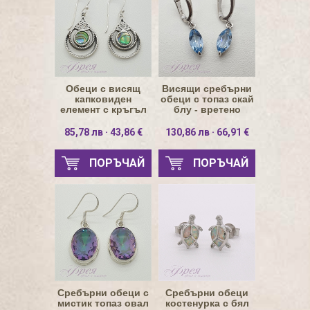
Обеци с висящ
Висящи сребърни
капковиден
обеци с топаз скай
елемент с кръгъл
блу - вретено
кралски седеф 6мм
6х14мм
85,78 лв · 43,86 €
130,86 лв · 66,91 €
ПОРЪЧАЙ
ПОРЪЧАЙ
Сребърни обеци с
Сребърни обеци
мистик топаз овал
костенурка с бял