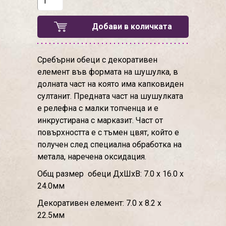
Добави в количката
Сребърни обеци с декоративен
елемент във формата на шушулка, в
долната част на която има капковиден
султанит. Предната част на шушулката
е релефна с малки топченца и е
инкрустирана с марказит. Част от
повърхността е с тъмен цвят, който е
получен след специална обработка на
метала, наречена оксидация.
Общ размер обеци ДхШхВ: 7.0 х 16.0 х
24.0мм
Декоративен елемент: 7.0 х 8.2 х
22.5мм