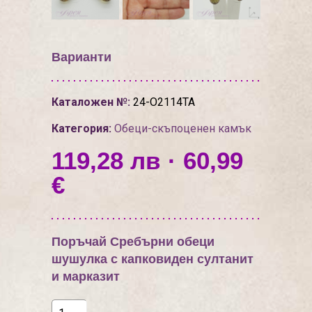
Варианти
Каталожен №:
24-О2114ТА
Категория:
Обеци-скъпоценен камък
119,28 лв · 60,99
€
Поръчай Сребърни обеци
шушулка с капковиден султанит
и марказит