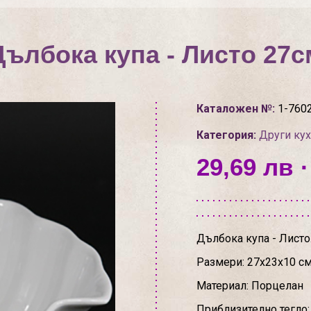
Дълбока купа - Листо 27с
Каталожен №:
1-760
Категория:
Други ку
29,69 лв ·
Дълбока купа - Листо
Размери: 27x23x10 см
Материал: Порцелан
Приблизително тегло: 