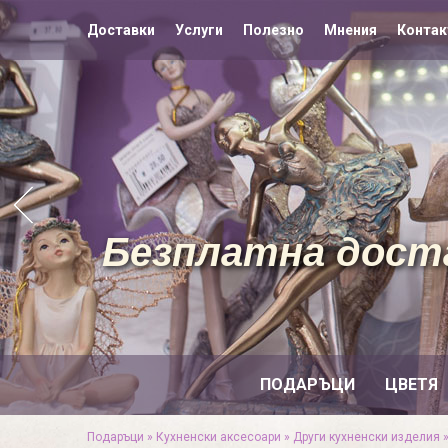
Доставки
Услуги
Полезно
Мнения
Контак
Безплатна доста
ПОДАРЪЦИ
ЦВЕТЯ
Подаръци
»
Кухненски аксесоари
»
Други кухненски изделия