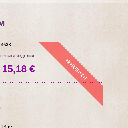
м
24633
хненски изделия
НЕНАЛИЧЕН
 15,18 €
.
.
1.2 кг