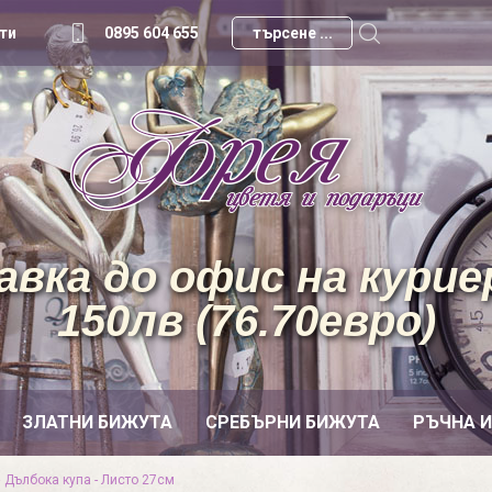
ти
0895 604 655
вка до офис на куриер
150лв (76.70евро)
ЗЛАТНИ БИЖУТА
СРЕБЪРНИ БИЖУТА
РЪЧНА 
»
Дълбока купа - Листо 27см