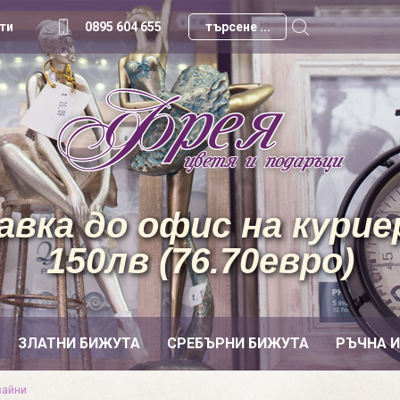
ти
0895 604 655
вка до офис на куриер
150лв (76.70евро)
ЗЛАТНИ БИЖУТА
СРЕБЪРНИ БИЖУТА
РЪЧНА 
зайни