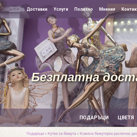
Доставки
Услуги
Полезно
Мнения
Контак
Безплатна доста
ПОДАРЪЦИ
ЦВЕТЯ
Подаръци
»
Кутии за бижута
»
Кожена бижутерка различни ди