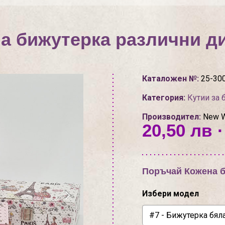
а бижутерка различни д
Каталожен №:
25-30
Категория:
Кутии за 
Производител:
New Wi
20,50 лв ·
Поръчай Кожена б
Избери модел