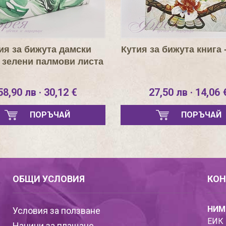
ия за бижута дамски
Кутия за бижута книга 
 зелени палмови листа
58,90 лв · 30,12 €
27,50 лв · 14,06 
ПОРЪЧАЙ
ПОРЪЧАЙ
ОБЩИ УСЛОВИЯ
КОН
НИМ
Условия за ползване
ЕИК 
Начини за плащане