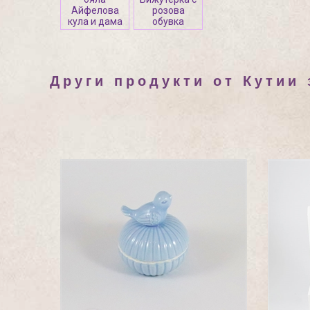
Айфелова
розова
кула и дама
обувка
Други продукти от Кутии 