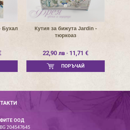
- Бухал
Кутия за бижута Jardin -
тюркоаз
€
22,90 лв · 11,71 €
ПОРЪЧАЙ
ТАКТИ
ФИТЕ ООД
BG 204547645