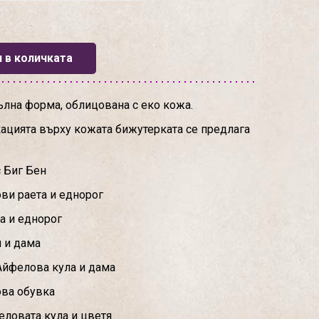
 в количката
лна форма, облицована с еко кожа.
ацията върху кожата бижутерката се предлага
с Биг Бен
ови раета и еднорог
а и еднорог
и и дама
Айфелова кула и дама
ова обувка
еловата кула и цветя