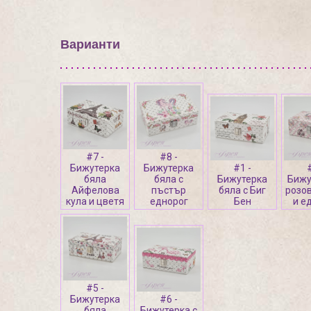
Варианти
#7 -
#8 -
Бижутерка
Бижутерка
#1 -
бяла
бяла с
Бижутерка
Бижу
Айфелова
пъстър
бяла с Биг
розов
кула и цветя
еднорог
Бен
и е
#5 -
Бижутерка
#6 -
бяла
Бижутерка с