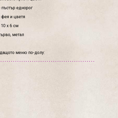
с пъстър еднорог
 фея и цветя
10 х 6 см
дърво, метал
адащото меню по-долу: