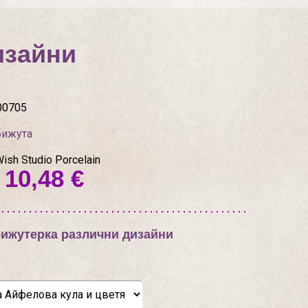
изайни
00705
бижута
sh Studio Porcelain
 10,48 €
ижутерка различни дизайни