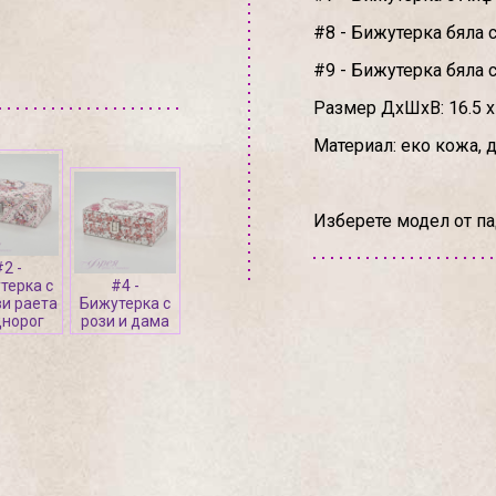
#8 - Бижутерка бяла 
#9 - Бижутерка бяла с
Размер ДхШхВ: 16.5 х 
Материал: еко кожа, 
Изберете модел от п
#2 -
терка с
#4 -
и раета
Бижутерка с
днорог
рози и дама