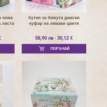
о кожа
Кутия за бижута дамски
а листа
куфар на ливави цветя
€
58,90 лв · 30,12 €
ПОРЪЧАЙ