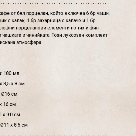
кафе от бял порцелан, който включва 6 бр чаши,
ик с капак, 1 бр захарница с капаче и 1 бр
елефни порцеланови елементи по тях и фин
а чашката и чинийката. Този луксозен комплект
искана атмосфера.
: 180 мл
 8,5 х 8 см
 Ø16 см
х 16 см
 х 9.0 см
Ø11 х 8.5 см