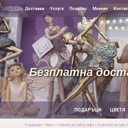
Доставки
Услуги
Полезно
Мнения
Контак
Безплатна доста
ПОДАРЪЦИ
ЦВЕТЯ
Подаръци
»
Чаши
»
Сервизи за чай и кафе
»
Комплект за чай о