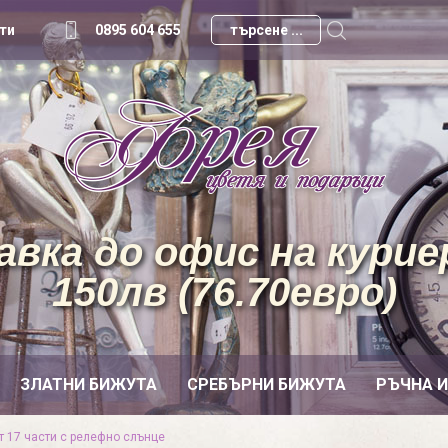
ти
0895 604 655
вка до офис на куриер
150лв (76.70евро)
ЗЛАТНИ БИЖУТА
СРЕБЪРНИ БИЖУТА
РЪЧНА 
т 17 части с релефно слънце