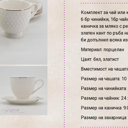
Комплект за чай или 
6 бр чинийки, 1бр чайн
каничка за мляко с р
златен кант по ръба н
би допълнил всяка из
Материал: порцелан
Цвят: бял, златист
Вместимост на чашата
Размер на чашата: 10 х
Размер на чинийката:
Размер на чайник: 24 
Размер на каничка: 9.0
Размер на захарница: 