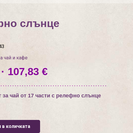
ефно слънце
43
а чай и кафе
· 107,83 €
за чай от 17 части с релефно слънце
 в количката