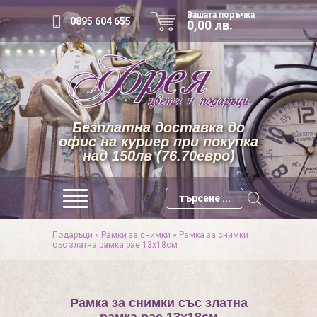
Вашата поръчка
0895 604 655
0,00 лв.
Безплатна доставка до
офис на куриер при покупка
над 150лв (76.70евро)
Подаръци
»
Рамки за снимки
»
Рамка за снимки
със златна рамка рае 13х18см
Рамка за снимки със златна