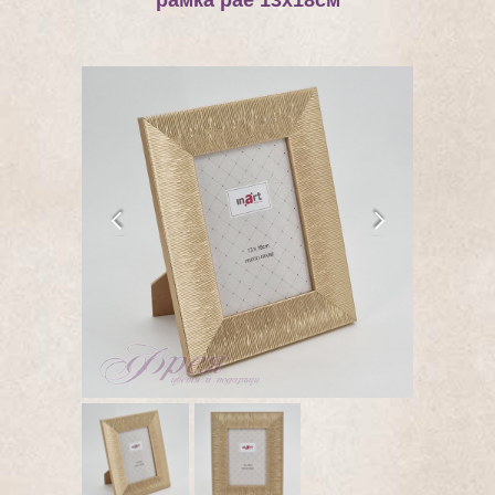
рамка рае 13х18см