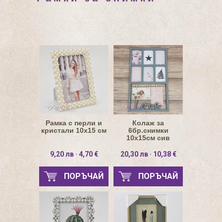
Рамка с перли и
Колаж за
кристали 10х15 см
6бр.снимки
10х15см сив
правоъгълен
''LOVE''
9,20 лв · 4,70 €
20,30 лв · 10,38 €
ПОРЪЧАЙ
ПОРЪЧАЙ