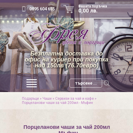
Вашата поръчка
0895 604 655
0,00 лв.
Безплатна доставка до
офис на куриер при покупка
над 150лв (76.70евро)
Подаръци
»
Чаши
»
Сервизи за чай и кафе
»
Порцеланови чаши за чай 200мл - Мъфин
Порцеланови чаши за чай 200мл