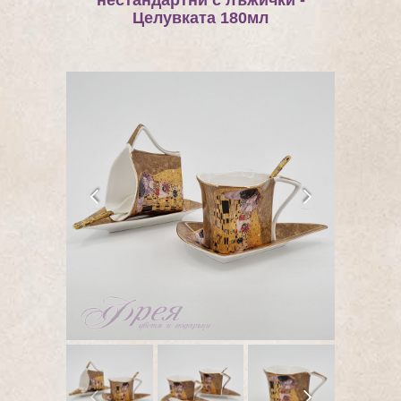
нестандартни с лъжички -
Целувката 180мл