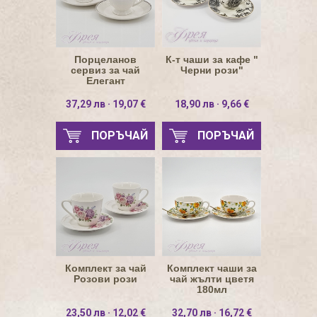
Порцеланов
К-т чаши за кафе "
сервиз за чай
Черни рози"
Елегант
37,29 лв · 19,07 €
18,90 лв · 9,66 €
ПОРЪЧАЙ
ПОРЪЧАЙ
Комплект за чай
Комплект чаши за
Розови рози
чай жълти цветя
180мл
23,50 лв · 12,02 €
32,70 лв · 16,72 €