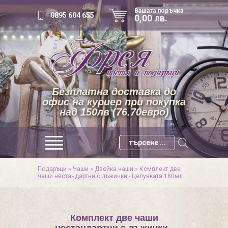
Вашата поръчка
0895 604 655
0,00 лв.
Безплатна доставка до
офис на куриер при покупка
над 150лв (76.70евро)
Подаръци
»
Чаши
»
Двойкa чаши
»
Комплект две
чаши нестандартни с лъжички - Целувката 180мл
Комплект две чаши