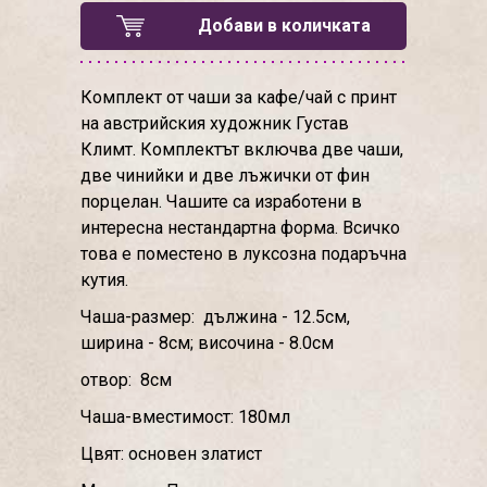
Добави в количката
Комплект от чаши за кафе/чай с принт
на австрийския художник Густав
Климт. Комплектът включва две чаши,
две чинийки и две лъжички от фин
порцелан. Чашите са изработени в
интересна нестандартна форма. Всичко
това е поместено в луксозна подаръчна
кутия.
Чаша-размер: дължина - 12.5см,
ширина - 8см; височина - 8.0см
отвор: 8см
Чаша-вместимост: 180мл
Цвят: основен златист