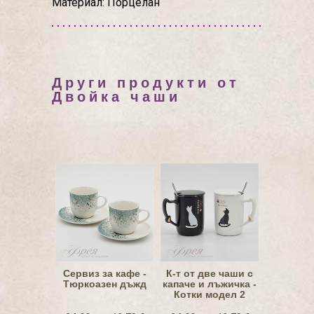
Материал: Порцелан
Други продукти от
Двойкa чаши
Сервиз за кафе -
К-т от две чаши с
Тюркоазен дъжд
капаче и лъжичка -
Котки модел 2