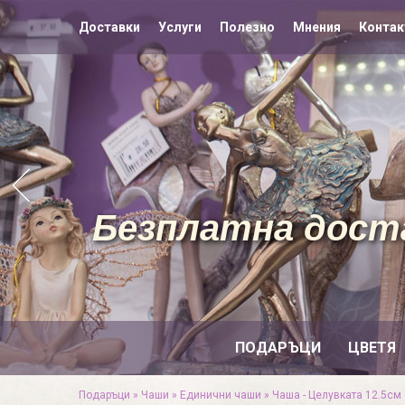
Доставки
Услуги
Полезно
Мнения
Контак
Безплатна доста
ПОДАРЪЦИ
ЦВЕТЯ
Подаръци
»
Чаши
»
Единични чаши
»
Чаша - Целувката 12.5см