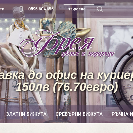
ти
0895 604 655
вка до офис на куриер
150лв (76.70евро)
ЗЛАТНИ БИЖУТА
СРЕБЪРНИ БИЖУТА
РЪЧНА 