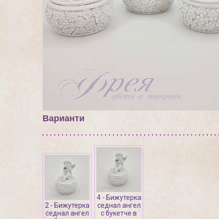
Варианти
4 - Бижутерка
2 - Бижутерка
седнал ангел
седнал ангел
с букетче в