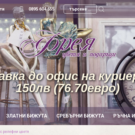
ти
0895 604 655
вка до офис на куриер
150лв (76.70евро)
ЗЛАТНИ БИЖУТА
СРЕБЪРНИ БИЖУТА
РЪЧНА 
 с релефни цветя