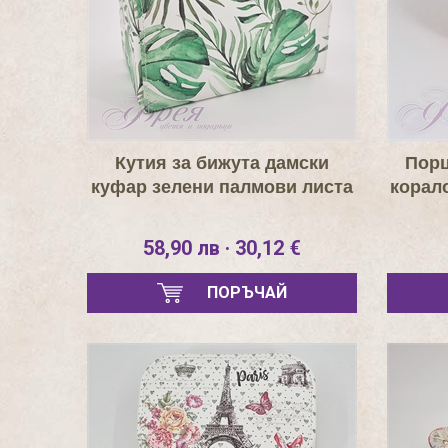
Кутия за бижута дамски
Порц
куфар зелени палмови листа
корало
58,90 лв · 30,12 €
ПОРЪЧАЙ