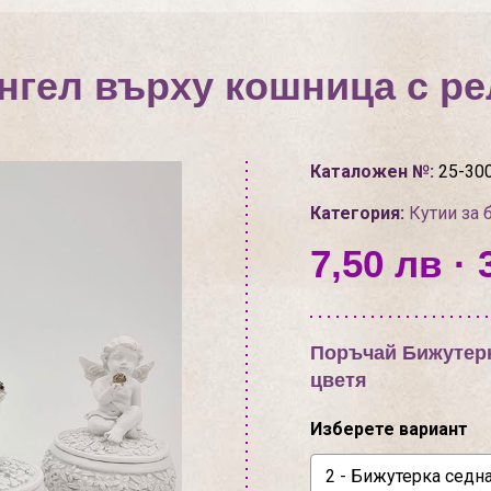
нгел върху кошница с р
Каталожен №:
25-30
Категория:
Кутии за 
7,50 лв · 
Поръчай Бижутерк
цветя
Изберете вариант