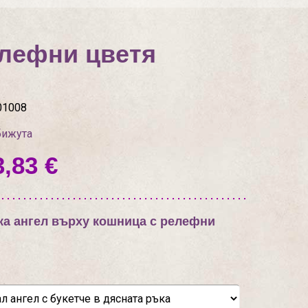
елефни цветя
01008
бижута
3,83 €
а ангел върху кошница с релефни