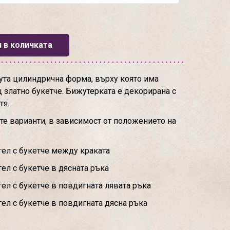
 в количката
ута цилиндрична форма, върху която има
 златно букетче. Бижутерката е декорирана с
тя.
те варианти, в зависимост от положението на
нгел с букетче между краката
гел с букетче в дясната ръка
гел с букетче в повдигната лявата ръка
гел с букетче в повдигната дясна ръка