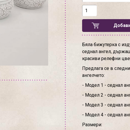
Добави
Бяла бижутерка с изд
седнал ангел, държащ
красиви релефни цве
Предлага се в следни
ангелчето:
- Модел 1 - седнал а
- Модел 2 - седнал ан
- Модел 3 - седнал ан
- Модел 4 - седнал ан
Размери: