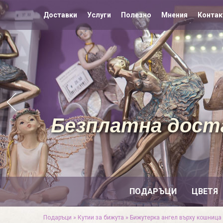
Доставки
Услуги
Полезно
Мнения
Контак
Безплатна доста
ПОДАРЪЦИ
ЦВЕТЯ
Подаръци
»
Кутии за бижута
»
Бижутерка ангел върху кошница