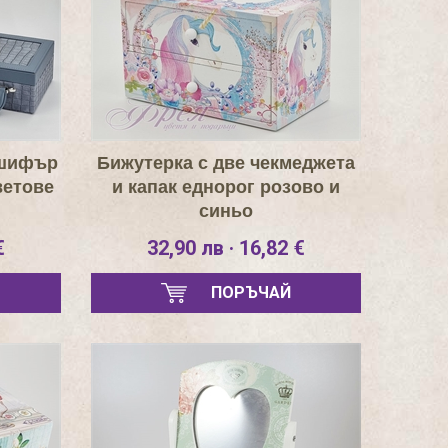
 шифър
Бижутерка с две чекмеджета
ветове
и капак еднорог розово и
синьо
€
32,90 лв · 16,82 €
ПОРЪЧАЙ