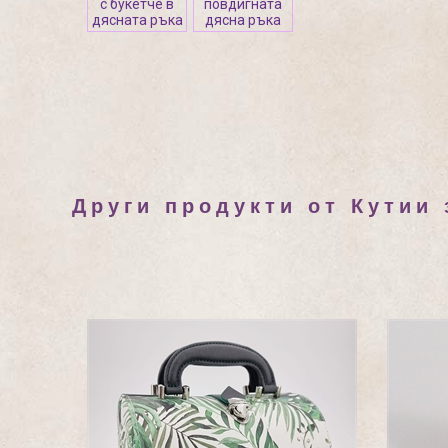
с букетче в
повдигната
дясната ръка
дясна ръка
Други продукти от Кутии 