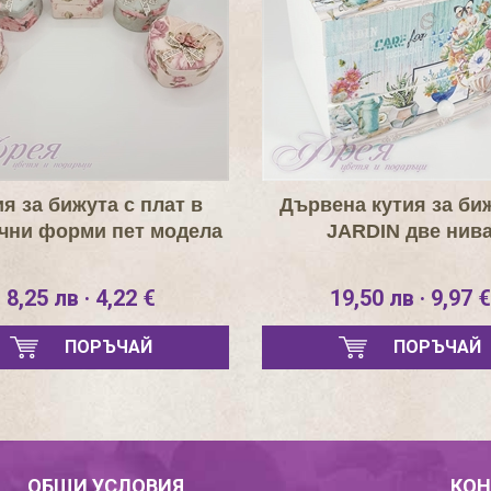
я за бижута с плат в
Дървена кутия за биж
чни форми пет модела
JARDIN две нив
8,25 лв · 4,22 €
19,50 лв · 9,97 €
ПОРЪЧАЙ
ПОРЪЧАЙ
ОБЩИ УСЛОВИЯ
КОН