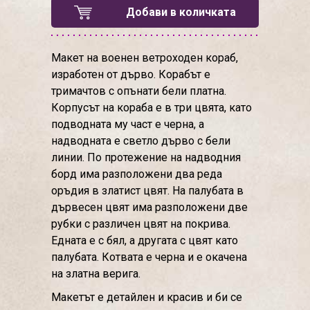
Добави в количката
Макет на военен ветроходен кораб,
изработен от дърво. Корабът е
тримачтов с опънати бели платна.
Корпусът на кораба е в три цвята, като
подводната му част е черна, а
надводната е светло дърво с бели
линии. По протежение на надводния
борд има разположени два реда
оръдия в златист цвят. На палубата в
дървесен цвят има разположени две
рубки с различен цвят на покрива.
Едната е с бял, а другата с цвят като
палубата. Котвата е черна и е окачена
на златна верига.
Макетът е детайлен и красив и би се