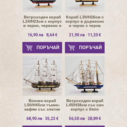
Ветроходен кораб
Кораб L30/H26см с
L24/H23см с корпус
корпус в дървесно
в черно, червено и
и черно с черна
бяло
линия
16,90 лв · 8,64 €
21,90 лв · 11,20 €
ПОРЪЧАЙ
ПОРЪЧАЙ
Военен кораб
Ветроходен кораб
L50/H45см тъмно-
L45/H38см със син
кафяв със златни
корпус с бяло
оръдия
68,90 лв · 35,23 €
56,50 лв · 28,89 €