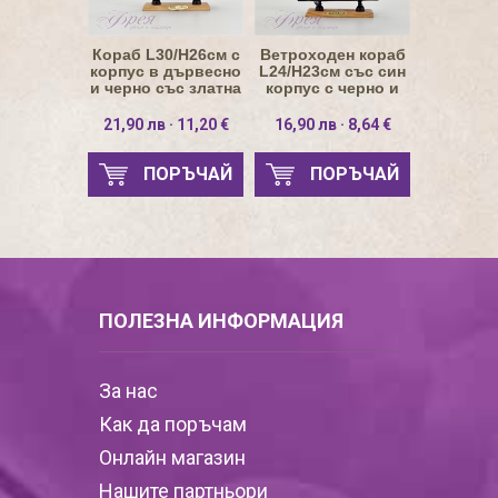
Кораб L30/H26см с
Ветроходен кораб
корпус в дървесно
L24/H23см със син
и черно със златна
корпус с черно и
линия
бяло
21,90 лв · 11,20 €
16,90 лв · 8,64 €
ПОРЪЧАЙ
ПОРЪЧАЙ
ПОЛЕЗНА ИНФОРМАЦИЯ
За нас
Как да поръчам
Онлайн магазин
Нашите партньори