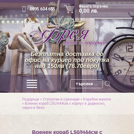
Вашата поръчка
0895 604 655
0,00 лв.
Безплатна доставка до
офис на куриер при покупка
над 150лв (76.70евро)
Подаръци
»
Статуетки и сувенири
»
Корабни макети
»
Военен кораб L50/H44см с корпус в дървесно,
черно и бяло
Военен кораб L50/H44см с