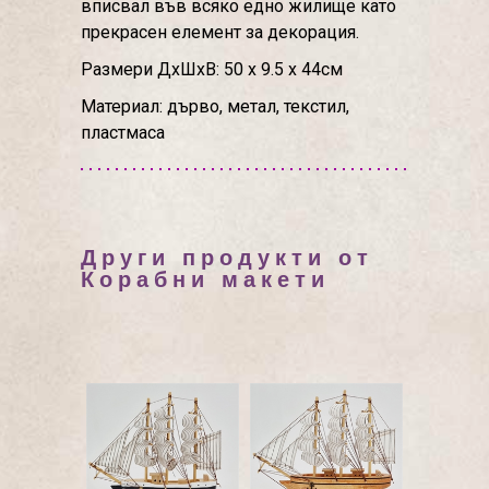
вписвал във всяко едно жилище като
прекрасен елемент за декорация.
Размери ДхШхВ: 50 х 9.5 х 44см
Материал: дърво, метал, текстил,
пластмаса
Други продукти от
Корабни макети