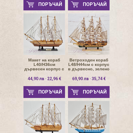
ПОРЪЧАЙ
ПОРЪЧАЙ
Макет на кораб
Ветроходен кораб
L40/H36см
L48/H44см с корпус
дървесен корпус с
в дървесно, зелено
две бели линии
и златни линии
44,90 лв · 22,96 €
69,90 лв · 35,74 €
ПОРЪЧАЙ
ПОРЪЧАЙ